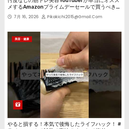
忖度なしの筋トレ美容YouTuberが本当にオスス
メするAmazonプライムデーセールで買うべきも
の
7月 16, 2026
Pikakichi2015@gmail.com
美容・健康
やると損する！本気で後悔したライフハック！ #