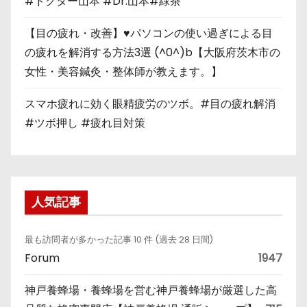
#ドクター山本 #Dr.山本#緑茶
【目の疲れ・改善】♥パソコンの使い過ぎによる目
の疲れを解消する方法3選 (^0^)b【大阪府茨木市の
女性・美容鍼灸・整体師が教えます。】
スマホ疲れに効く眼精疲労のツボ。#目の疲れ解消
#ツボ押し #疲れ目対策
人気記事
最も訪問者が多かった記事 10 件 (過去 28 日間)
Forum
1947
神戸養蜂場・養蜂場を営む神戸養蜂場が厳選した高