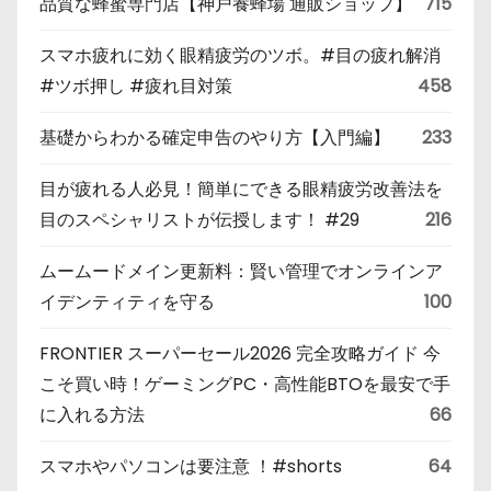
品質な蜂蜜専門店【神戸養蜂場 通販ショップ】
715
スマホ疲れに効く眼精疲労のツボ。#目の疲れ解消
#ツボ押し #疲れ目対策
458
基礎からわかる確定申告のやり方【入門編】
233
目が疲れる人必見！簡単にできる眼精疲労改善法を
目のスペシャリストが伝授します！ #29
216
ムームードメイン更新料：賢い管理でオンラインア
イデンティティを守る
100
FRONTIER スーパーセール2026 完全攻略ガイド 今
こそ買い時！ゲーミングPC・高性能BTOを最安で手
に入れる方法
66
スマホやパソコンは要注意 ！#shorts
64