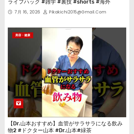
ライフハック #雑学 #裏技 #shorts #海外
7月 16, 2026
Pikakichi2015@gmail.com
美容・健康
【Dr.山本おすすめ】血管がサラサラになる飲み
物2 #ドクター山本 #Dr.山本#緑茶