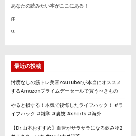
あなたの読みたい本がここにある！
g:
a:
最近の投稿
忖度なしの筋トレ美容YouTuberが本当にオススメ
するAmazonプライムデーセールで買うべきもの
やると損する！本気で後悔したライフハック！ #ラ
イフハック #雑学 #裏技 #shorts #海外
【Dr.山本おすすめ】血管がサラサラになる飲み物2