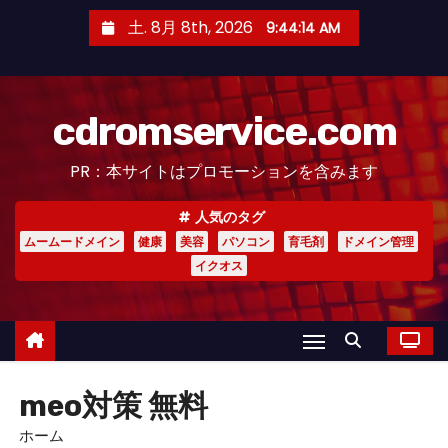
コ
土. 8月 8th, 2026
9:44:14 AM
ン
テ
ン
cdromservice.com
ツ
へ
PR：本サイトはプロモーションを含みます
ス
キ
人気のタグ
ッ
ムームードメイン
健康
美容
パソコン
育毛剤
ドメイン管理
プ
イクオス
meo対策 無料
ホーム