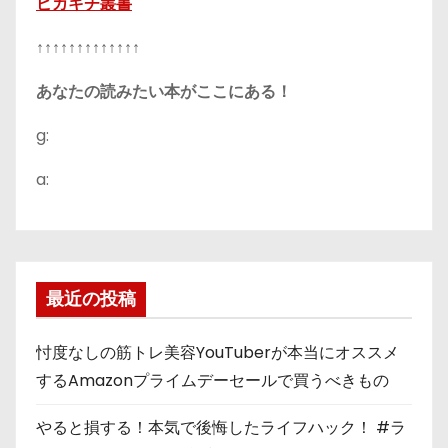
ピカキチ叢書
↑↑↑↑↑↑↑↑↑↑↑↑↑
あなたの読みたい本がここにある！
g:
a:
最近の投稿
忖度なしの筋トレ美容YouTuberが本当にオススメ
するAmazonプライムデーセールで買うべきもの
やると損する！本気で後悔したライフハック！ #ラ