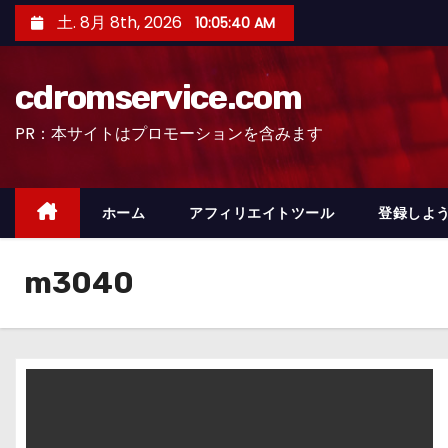
コ
土. 8月 8th, 2026
10:05:41 AM
ン
テ
cdromservice.com
ン
ツ
PR：本サイトはプロモーションを含みます
へ
ス
キ
ホーム
アフィリエイトツール
登録しよう
ッ
プ
m3040