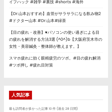
イフハック #雑学 #裏技 #shorts #海外
【Dr.山本おすすめ】血管がサラサラになる飲み物2
#ドクター山本 #Dr.山本#緑茶
【目の疲れ・改善】♥パソコンの使い過ぎによる目
の疲れを解消する方法3選 (^0^)b【大阪府茨木市の
女性・美容鍼灸・整体師が教えます。】
スマホ疲れに効く眼精疲労のツボ。#目の疲れ解消
#ツボ押し #疲れ目対策
人気記事
最も訪問者が多かった記事 10 件 (過去 28 日間)