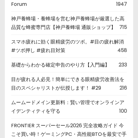
Forum
1947
神戸養蜂場・養蜂場を営む神戸養蜂場が厳選した高
品質な蜂蜜専門店【神戸養蜂場 通販ショップ】
715
スマホ疲れに効く眼精疲労のツボ。#目の疲れ解消
#ツボ押し #疲れ目対策
458
基礎からわかる確定申告のやり方【入門編】
233
目が疲れる人必見！簡単にできる眼精疲労改善法を
目のスペシャリストが伝授します！ #29
216
ムームードメイン更新料：賢い管理でオンラインア
イデンティティを守る
100
FRONTIER スーパーセール2026 完全攻略ガイド 今
こそ買い時！ゲーミングPC・高性能BTOを最安で手