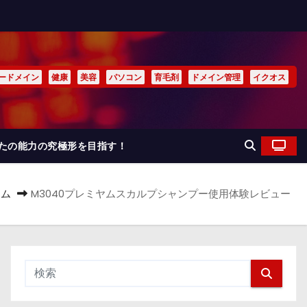
ードメイン
健康
美容
パソコン
育毛剤
ドメイン管理
イクオス
なたの能力の究極形を目指す！
ーム
M3040プレミヤムスカルプシャンプー使用体験レビュー