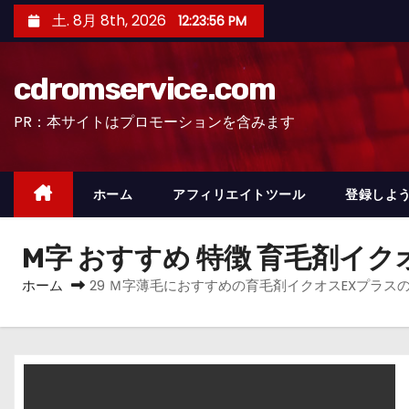
コ
土. 8月 8th, 2026
12:23:57 PM
ン
テ
cdromservice.com
ン
ツ
PR：本サイトはプロモーションを含みます
へ
ス
キ
ホーム
アフィリエイトツール
登録しよう
ッ
プ
M字 おすすめ 特徴 育毛剤イク
ホーム
29 Ｍ字薄毛におすすめの育毛剤イクオスEXプラス