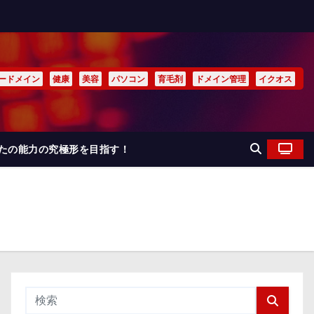
ードメイン
健康
美容
パソコン
育毛剤
ドメイン管理
イクオス
なたの能力の究極形を目指す！