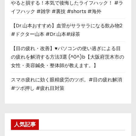
やると損する！本気で後悔したライフハック！ #ラ
イフハック #雑学 #裏技 #shorts #海外
【Dr.山本おすすめ】血管がサラサラになる飲み物2
#ドクター山本 #Dr.山本#緑茶
【目の疲れ・改善】♥パソコンの使い過ぎによる目
の疲れを解消する方法3選 (^0^)b【大阪府茨木市の
女性・美容鍼灸・整体師が教えます。】
スマホ疲れに効く眼精疲労のツボ。#目の疲れ解消
#ツボ押し #疲れ目対策
人気記事