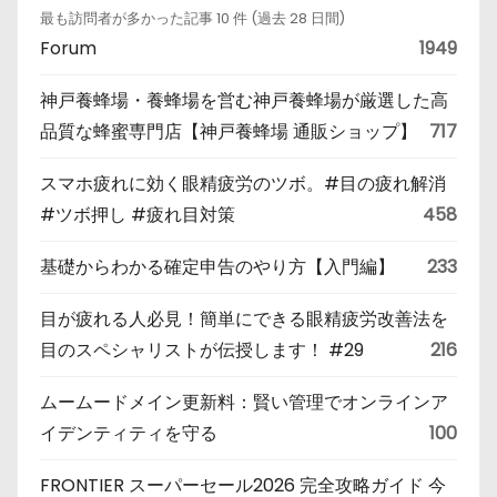
最も訪問者が多かった記事 10 件 (過去 28 日間)
Forum
1949
神戸養蜂場・養蜂場を営む神戸養蜂場が厳選した高
品質な蜂蜜専門店【神戸養蜂場 通販ショップ】
717
スマホ疲れに効く眼精疲労のツボ。#目の疲れ解消
#ツボ押し #疲れ目対策
458
基礎からわかる確定申告のやり方【入門編】
233
目が疲れる人必見！簡単にできる眼精疲労改善法を
目のスペシャリストが伝授します！ #29
216
ムームードメイン更新料：賢い管理でオンラインア
イデンティティを守る
100
FRONTIER スーパーセール2026 完全攻略ガイド 今