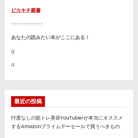
ピカキチ叢書
↑↑↑↑↑↑↑↑↑↑↑↑↑
あなたの読みたい本がここにある！
g:
a:
最近の投稿
忖度なしの筋トレ美容YouTuberが本当にオススメ
するAmazonプライムデーセールで買うべきもの