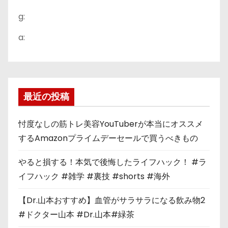
g:
a:
最近の投稿
忖度なしの筋トレ美容YouTuberが本当にオススメ
するAmazonプライムデーセールで買うべきもの
やると損する！本気で後悔したライフハック！ #ラ
イフハック #雑学 #裏技 #shorts #海外
【Dr.山本おすすめ】血管がサラサラになる飲み物2
#ドクター山本 #Dr.山本#緑茶