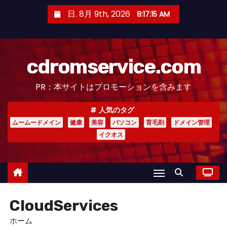
コ
日. 8月 9th, 2026
8:17:16 AM
ン
テ
ン
cdromservice.com
ツ
へ
PR：本サイトはプロモーションを含みます
ス
キ
人気のタグ
ッ
ムームードメイン
健康
美容
パソコン
育毛剤
ドメイン管理
プ
イクオス
CloudServices
ホーム