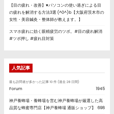
【目の疲れ・改善】♥パソコンの使い過ぎによる目
の疲れを解消する方法3選 (^0^)b【大阪府茨木市の
女性・美容鍼灸・整体師が教えます。】
スマホ疲れに効く眼精疲労のツボ。#目の疲れ解消
#ツボ押し #疲れ目対策
人気記事
最も訪問者が多かった記事 10 件 (過去 28 日間)
Forum
1945
神戸養蜂場・養蜂場を営む神戸養蜂場が厳選した高
品質な蜂蜜専門店【神戸養蜂場 通販ショップ】
698