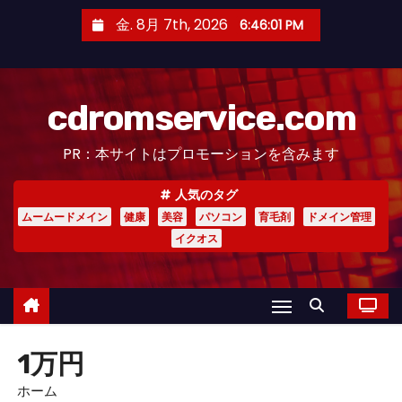
コ
金. 8月 7th, 2026
6:46:02 PM
ン
テ
ン
cdromservice.com
ツ
へ
PR：本サイトはプロモーションを含みます
ス
キ
人気のタグ
ッ
ムームードメイン
健康
美容
パソコン
育毛剤
ドメイン管理
プ
イクオス
1万円
ホーム