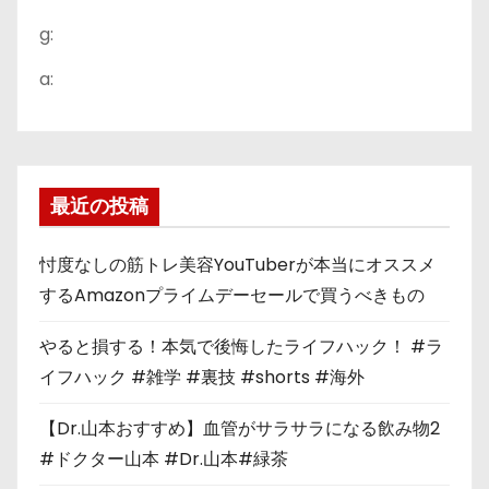
g:
a:
最近の投稿
忖度なしの筋トレ美容YouTuberが本当にオススメ
するAmazonプライムデーセールで買うべきもの
やると損する！本気で後悔したライフハック！ #ラ
イフハック #雑学 #裏技 #shorts #海外
【Dr.山本おすすめ】血管がサラサラになる飲み物2
#ドクター山本 #Dr.山本#緑茶