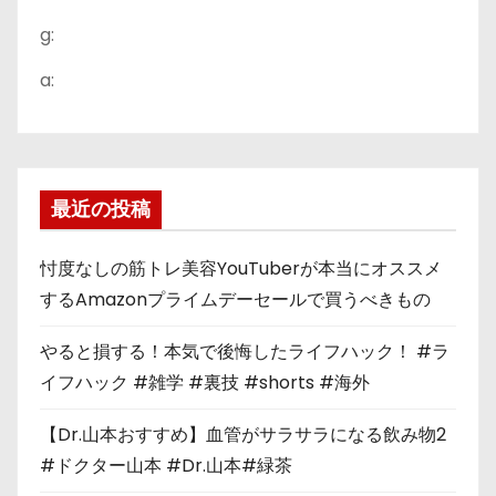
g:
a:
最近の投稿
忖度なしの筋トレ美容YouTuberが本当にオススメ
するAmazonプライムデーセールで買うべきもの
やると損する！本気で後悔したライフハック！ #ラ
イフハック #雑学 #裏技 #shorts #海外
【Dr.山本おすすめ】血管がサラサラになる飲み物2
#ドクター山本 #Dr.山本#緑茶