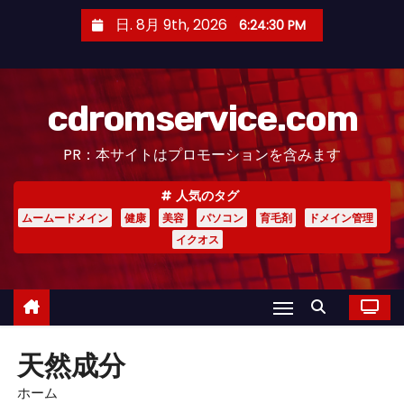
コ
日. 8月 9th, 2026
6:24:31 PM
ン
テ
ン
cdromservice.com
ツ
へ
PR：本サイトはプロモーションを含みます
ス
キ
人気のタグ
ッ
ムームードメイン
健康
美容
パソコン
育毛剤
ドメイン管理
プ
イクオス
天然成分
ホーム