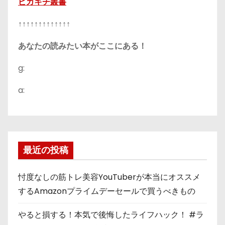
ピカキチ叢書
↑↑↑↑↑↑↑↑↑↑↑↑↑
あなたの読みたい本がここにある！
g:
a:
最近の投稿
忖度なしの筋トレ美容YouTuberが本当にオススメ
するAmazonプライムデーセールで買うべきもの
やると損する！本気で後悔したライフハック！ #ラ