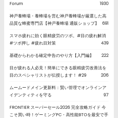
Forum
1930
神戸養蜂場・養蜂場を営む神戸養蜂場が厳選した高
品質な蜂蜜専門店【神戸養蜂場 通販ショップ】
691
スマホ疲れに効く眼精疲労のツボ。#目の疲れ解消
#ツボ押し #疲れ目対策
439
基礎からわかる確定申告のやり方【入門編】
222
目が疲れる人必見！簡単にできる眼精疲労改善法を
目のスペシャリストが伝授します！ #29
206
ムームードメイン更新料：賢い管理でオンラインア
イデンティティを守る
97
FRONTIER スーパーセール2026 完全攻略ガイド 今
こそ買い時！ゲーミングPC・高性能BTOを最安で手