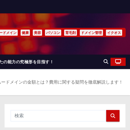
ードメイン
健康
美容
パソコン
育毛剤
ドメイン管理
イクオス
なたの能力の究極形を目指す！
ムードメインの金額とは？費用に関する疑問を徹底解説します！