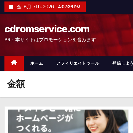
コ
金. 8月 7th, 2026
4:07:37 PM
ン
テ
cdromservice.com
ン
ツ
PR：本サイトはプロモーションを含みます
へ
ス
キ
ホーム
アフィリエイトツール
登録しよう
ッ
プ
金額