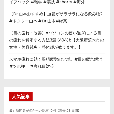
イフハック #雑学 #裏技 #shorts #海外
【Dr.山本おすすめ】血管がサラサラになる飲み物2
#ドクター山本 #Dr.山本#緑茶
【目の疲れ・改善】♥パソコンの使い過ぎによる目
の疲れを解消する方法3選 (^0^)b【大阪府茨木市の
女性・美容鍼灸・整体師が教えます。】
スマホ疲れに効く眼精疲労のツボ。#目の疲れ解消
#ツボ押し #疲れ目対策
人気記事
最も訪問者が多かった記事 10 件 (過去 28 日間)