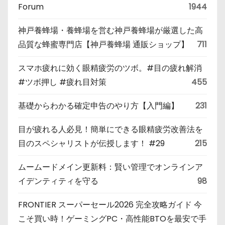
Forum
1944
神戸養蜂場・養蜂場を営む神戸養蜂場が厳選した高
品質な蜂蜜専門店【神戸養蜂場 通販ショップ】
711
スマホ疲れに効く眼精疲労のツボ。#目の疲れ解消
#ツボ押し #疲れ目対策
455
基礎からわかる確定申告のやり方【入門編】
231
目が疲れる人必見！簡単にできる眼精疲労改善法を
目のスペシャリストが伝授します！ #29
215
ムームードメイン更新料：賢い管理でオンラインア
イデンティティを守る
98
FRONTIER スーパーセール2026 完全攻略ガイド 今
こそ買い時！ゲーミングPC・高性能BTOを最安で手