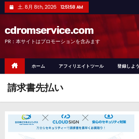
コ
土. 8月 8th, 2026
12:51:58 AM
ン
テ
cdromservice.com
ン
ツ
PR：本サイトはプロモーションを含みます
へ
ス
キ
ホーム
アフィリエイトツール
登録しよう
ッ
プ
請求書先払い