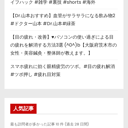
イフハック #雑学 #裏技 #shorts #海外
【Dr.山本おすすめ】血管がサラサラになる飲み物2
#ドクター山本 #Dr.山本#緑茶
【目の疲れ・改善】♥パソコンの使い過ぎによる目
の疲れを解消する方法3選 (^0^)b【大阪府茨木市の
女性・美容鍼灸・整体師が教えます。】
スマホ疲れに効く眼精疲労のツボ。#目の疲れ解消
#ツボ押し #疲れ目対策
人気記事
最も訪問者が多かった記事 10 件 (過去 28 日間)