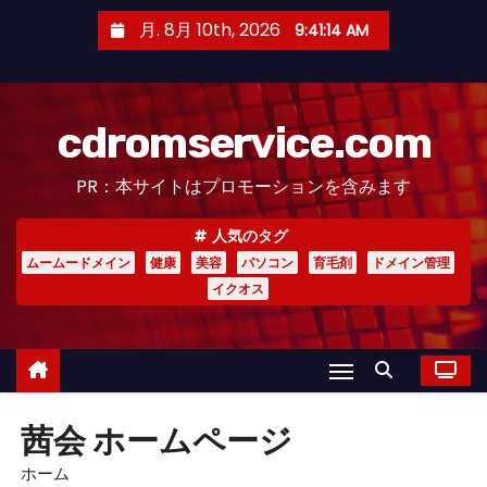
コ
月. 8月 10th, 2026
9:41:15 AM
ン
テ
ン
cdromservice.com
ツ
へ
PR：本サイトはプロモーションを含みます
ス
キ
人気のタグ
ッ
ムームードメイン
健康
美容
パソコン
育毛剤
ドメイン管理
プ
イクオス
茜会 ホームページ
ホーム