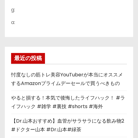
g:
a:
最近の投稿
忖度なしの筋トレ美容YouTuberが本当にオススメ
するAmazonプライムデーセールで買うべきもの
やると損する！本気で後悔したライフハック！ #ラ
イフハック #雑学 #裏技 #shorts #海外
【Dr.山本おすすめ】血管がサラサラになる飲み物2
#ドクター山本 #Dr.山本#緑茶