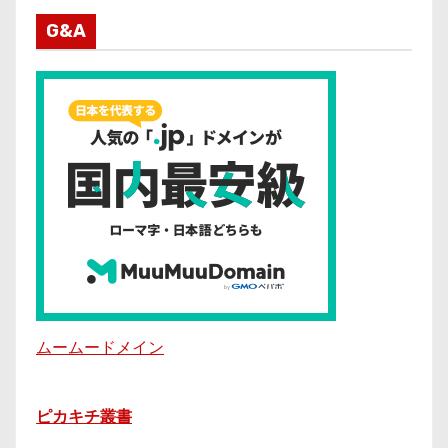
G&A
ムームードメイン
ピカキチ叢書