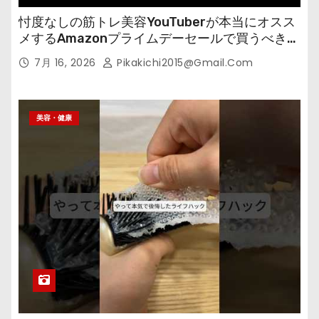
忖度なしの筋トレ美容YouTuberが本当にオスス
メするAmazonプライムデーセールで買うべきも
の
7月 16, 2026
Pikakichi2015@gmail.com
美容・健康