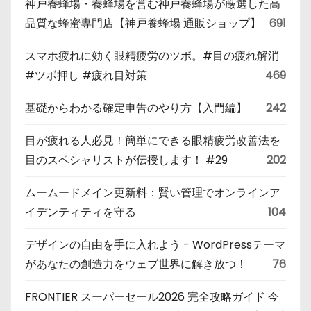
神戸養蜂場・養蜂場を営む神戸養蜂場が厳選した高
品質な蜂蜜専門店【神戸養蜂場 通販ショップ】
691
スマホ疲れに効く眼精疲労のツボ。#目の疲れ解消
#ツボ押し #疲れ目対策
469
基礎からわかる確定申告のやり方【入門編】
242
目が疲れる人必見！簡単にできる眼精疲労改善法を
目のスペシャリストが伝授します！ #29
202
ムームードメイン更新料：賢い管理でオンラインア
イデンティティを守る
104
デザインの自由を手に入れよう - WordPressテーマ
があなたの創造力をウェブ世界に解き放つ！
76
FRONTIER スーパーセール2026 完全攻略ガイド 今