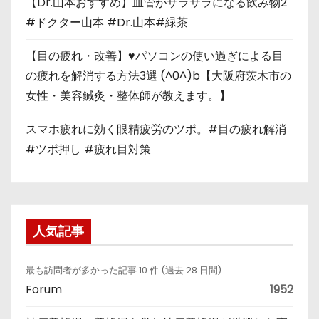
【Dr.山本おすすめ】血管がサラサラになる飲み物2
#ドクター山本 #Dr.山本#緑茶
【目の疲れ・改善】♥パソコンの使い過ぎによる目
の疲れを解消する方法3選 (^0^)b【大阪府茨木市の
女性・美容鍼灸・整体師が教えます。】
スマホ疲れに効く眼精疲労のツボ。#目の疲れ解消
#ツボ押し #疲れ目対策
人気記事
最も訪問者が多かった記事 10 件 (過去 28 日間)
Forum
1952