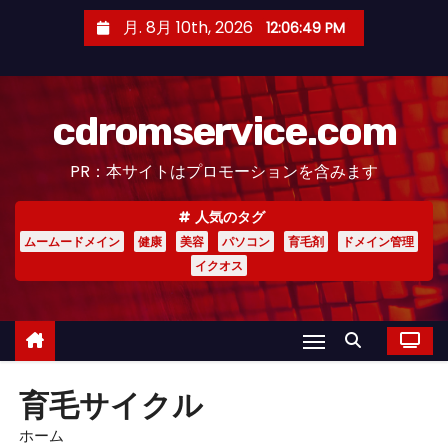
コ
月. 8月 10th, 2026
12:06:50 PM
ン
テ
ン
cdromservice.com
ツ
へ
PR：本サイトはプロモーションを含みます
ス
キ
人気のタグ
ッ
ムームードメイン
健康
美容
パソコン
育毛剤
ドメイン管理
プ
イクオス
育毛サイクル
ホーム