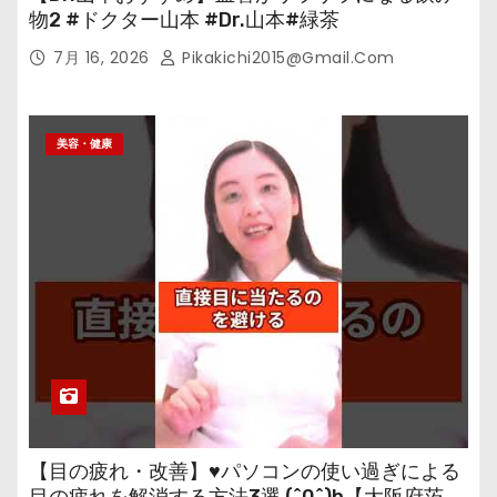
物2 #ドクター山本 #Dr.山本#緑茶
7月 16, 2026
Pikakichi2015@gmail.com
美容・健康
【目の疲れ・改善】♥パソコンの使い過ぎによる
目の疲れを解消する方法3選 (^0^)b【大阪府茨木