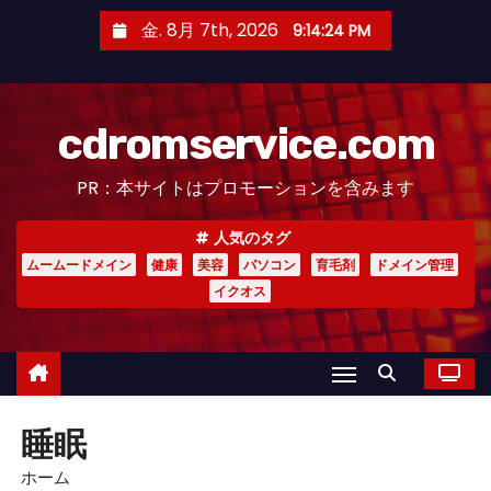
コ
金. 8月 7th, 2026
9:14:24 PM
ン
テ
ン
cdromservice.com
ツ
へ
PR：本サイトはプロモーションを含みます
ス
キ
人気のタグ
ッ
ムームードメイン
健康
美容
パソコン
育毛剤
ドメイン管理
プ
イクオス
睡眠
ホーム