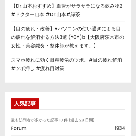
【Dr.山本おすすめ】血管がサラサラになる飲み物2
#ドクター山本 #Dr.山本#緑茶
【目の疲れ・改善】♥パソコンの使い過ぎによる目
の疲れを解消する方法3選 (^0^)b【大阪府茨木市の
女性・美容鍼灸・整体師が教えます。】
スマホ疲れに効く眼精疲労のツボ。#目の疲れ解消
#ツボ押し #疲れ目対策
人気記事
最も訪問者が多かった記事 10 件 (過去 28 日間)
Forum
1934