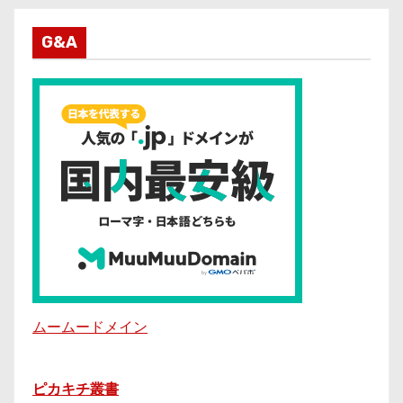
G&A
ムームードメイン
ピカキチ叢書