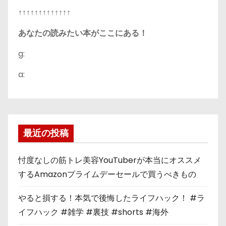
↑↑↑↑↑↑↑↑↑↑↑↑↑
あなたの読みたい本がここにある！
g:
a:
最近の投稿
忖度なしの筋トレ美容YouTuberが本当にオススメ
するAmazonプライムデーセールで買うべきもの
やると損する！本気で後悔したライフハック！ #ラ
イフハック #雑学 #裏技 #shorts #海外