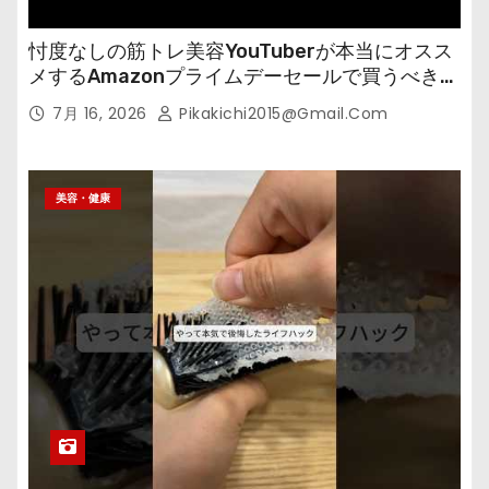
忖度なしの筋トレ美容YouTuberが本当にオスス
メするAmazonプライムデーセールで買うべきも
の
7月 16, 2026
Pikakichi2015@gmail.com
美容・健康