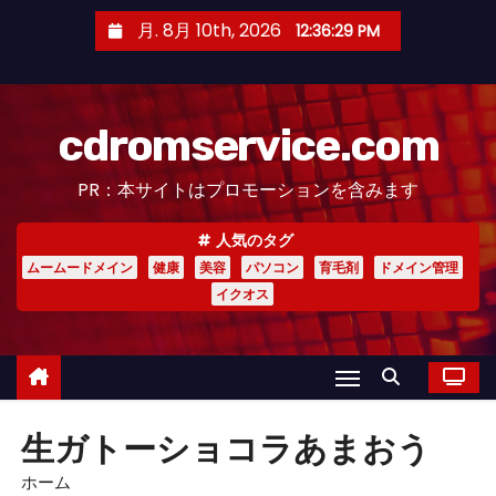
コ
月. 8月 10th, 2026
12:36:30 PM
ン
テ
ン
cdromservice.com
ツ
へ
PR：本サイトはプロモーションを含みます
ス
キ
人気のタグ
ッ
ムームードメイン
健康
美容
パソコン
育毛剤
ドメイン管理
プ
イクオス
生ガトーショコラあまおう
ホーム