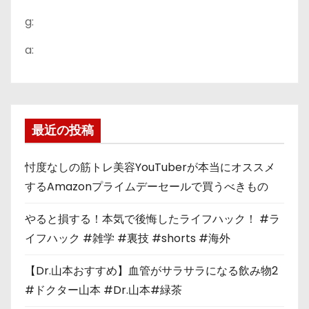
g:
a:
最近の投稿
忖度なしの筋トレ美容YouTuberが本当にオススメ
するAmazonプライムデーセールで買うべきもの
やると損する！本気で後悔したライフハック！ #ラ
イフハック #雑学 #裏技 #shorts #海外
【Dr.山本おすすめ】血管がサラサラになる飲み物2
#ドクター山本 #Dr.山本#緑茶