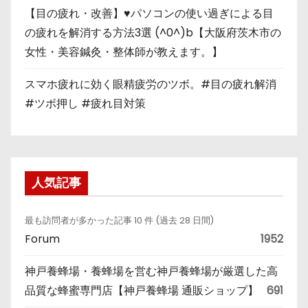
【目の疲れ・改善】♥パソコンの使い過ぎによる目
の疲れを解消する方法3選 (^0^)b【大阪府茨木市の
女性・美容鍼灸・整体師が教えます。】
スマホ疲れに効く眼精疲労のツボ。#目の疲れ解消
#ツボ押し #疲れ目対策
人気記事
最も訪問者が多かった記事 10 件 (過去 28 日間)
Forum
1952
神戸養蜂場・養蜂場を営む神戸養蜂場が厳選した高
品質な蜂蜜専門店【神戸養蜂場 通販ショップ】
691