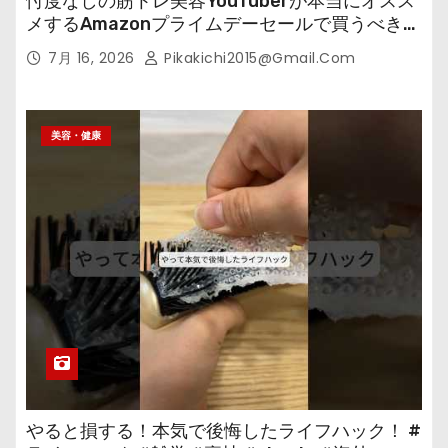
忖度なしの筋トレ美容YouTuberが本当にオスス
メするAmazonプライムデーセールで買うべきも
の
7月 16, 2026
Pikakichi2015@gmail.com
美容・健康
やると損する！本気で後悔したライフハック！ #