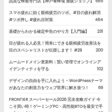
品質な蜂蜜専門店【神戸養蜂場 通販ショップ】
685
スマホ疲れに効く眼精疲労のツボ。#目の疲れ解消
#ツボ押し #疲れ目対策
464
基礎からわかる確定申告のやり方【入門編】
231
目が疲れる人必見！簡単にできる眼精疲労改善法を
目のスペシャリストが伝授します！ #29
200
ムームードメイン更新料：賢い管理でオンラインア
イデンティティを守る
102
デザインの自由を手に入れよう - WordPressテーマ
があなたの創造力をウェブ世界に解き放つ！
69
FRONTIER スーパーセール2026 完全攻略ガイド 今
こそ買い時！ゲーミングPC・高性能BTOを最安で手