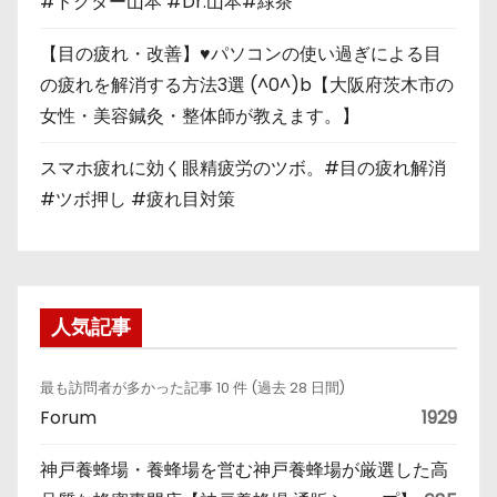
#ドクター山本 #Dr.山本#緑茶
【目の疲れ・改善】♥パソコンの使い過ぎによる目
の疲れを解消する方法3選 (^0^)b【大阪府茨木市の
女性・美容鍼灸・整体師が教えます。】
スマホ疲れに効く眼精疲労のツボ。#目の疲れ解消
#ツボ押し #疲れ目対策
人気記事
最も訪問者が多かった記事 10 件 (過去 28 日間)
Forum
1929
神戸養蜂場・養蜂場を営む神戸養蜂場が厳選した高