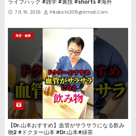
ライフハック #雑学 #裏技 #shorts #海外
7月 16, 2026
Pikakichi2015@gmail.com
美容・健康
【Dr.山本おすすめ】血管がサラサラになる飲み
物2 #ドクター山本 #Dr.山本#緑茶