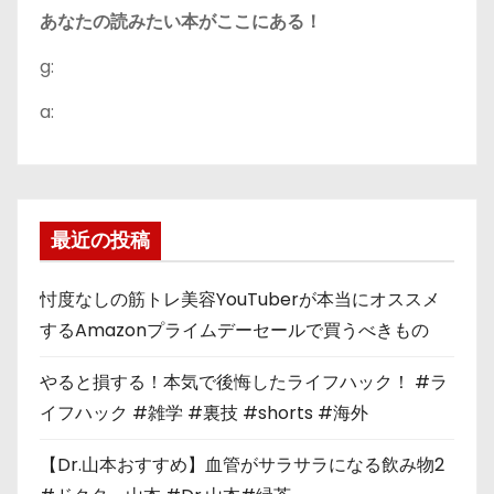
あなたの読みたい本がここにある！
g:
a:
最近の投稿
忖度なしの筋トレ美容YouTuberが本当にオススメ
するAmazonプライムデーセールで買うべきもの
やると損する！本気で後悔したライフハック！ #ラ
イフハック #雑学 #裏技 #shorts #海外
【Dr.山本おすすめ】血管がサラサラになる飲み物2