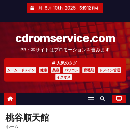
コ
月. 8月 10th, 2026
5:19:12 PM
ン
テ
ン
cdromservice.com
ツ
へ
PR：本サイトはプロモーションを含みます
ス
キ
人気のタグ
ッ
ムームードメイン
健康
美容
パソコン
育毛剤
ドメイン管理
プ
イクオス
桃谷順天館
ホーム