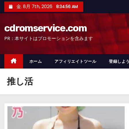
コ
金. 8月 7th, 2026
8:34:57 AM
ン
テ
cdromservice.com
ン
ツ
PR：本サイトはプロモーションを含みます
へ
ス
キ
ホーム
アフィリエイトツール
登録しよう
ッ
プ
推し活