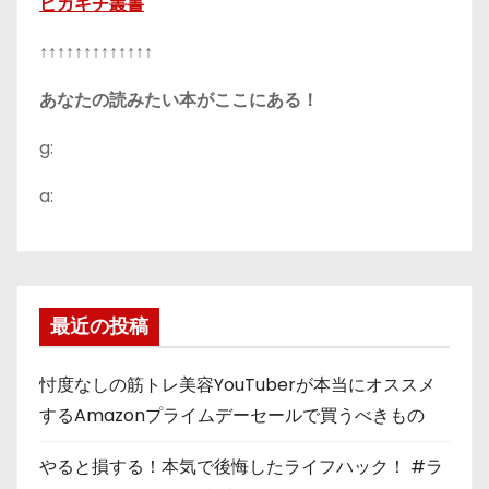
ピカキチ叢書
↑↑↑↑↑↑↑↑↑↑↑↑↑
あなたの読みたい本がここにある！
g:
a:
最近の投稿
忖度なしの筋トレ美容YouTuberが本当にオススメ
するAmazonプライムデーセールで買うべきもの
やると損する！本気で後悔したライフハック！ #ラ