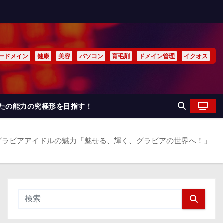
ードメイン
健康
美容
パソコン
育毛剤
ドメイン管理
イクオス
なたの能力の究極形を目指す！
グラビアアイドルの魅力「魅せる、輝く、グラビアの世界へ！」