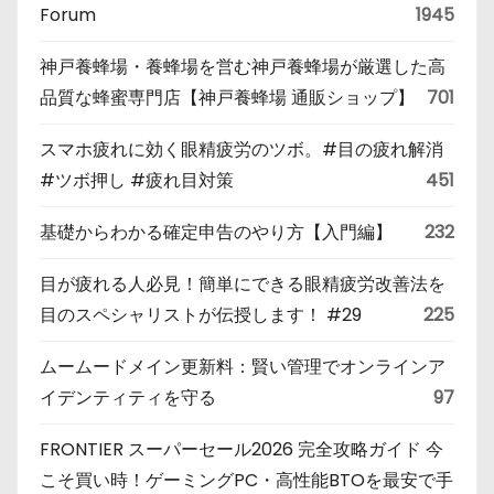
Forum
1945
神戸養蜂場・養蜂場を営む神戸養蜂場が厳選した高
品質な蜂蜜専門店【神戸養蜂場 通販ショップ】
701
スマホ疲れに効く眼精疲労のツボ。#目の疲れ解消
#ツボ押し #疲れ目対策
451
基礎からわかる確定申告のやり方【入門編】
232
目が疲れる人必見！簡単にできる眼精疲労改善法を
目のスペシャリストが伝授します！ #29
225
ムームードメイン更新料：賢い管理でオンラインア
イデンティティを守る
97
FRONTIER スーパーセール2026 完全攻略ガイド 今
こそ買い時！ゲーミングPC・高性能BTOを最安で手