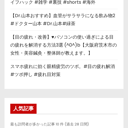
イフハック #雑学 #裏技 #shorts #海外
【Dr.山本おすすめ】血管がサラサラになる飲み物2
#ドクター山本 #Dr.山本#緑茶
【目の疲れ・改善】♥パソコンの使い過ぎによる目
の疲れを解消する方法3選 (^0^)b【大阪府茨木市の
女性・美容鍼灸・整体師が教えます。】
スマホ疲れに効く眼精疲労のツボ。#目の疲れ解消
#ツボ押し #疲れ目対策
人気記事
最も訪問者が多かった記事 10 件 (過去 28 日間)