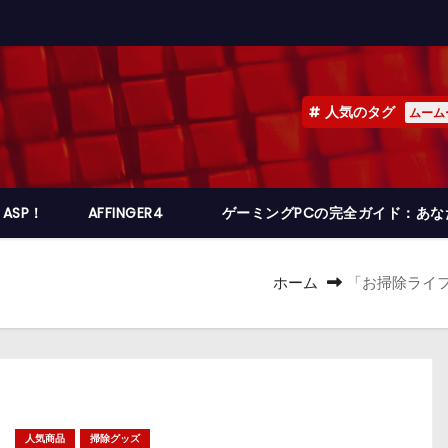
人気のタグ
ムーム
ASP！
AFFINGER4
ゲーミングPCの完全ガイド：あ
ホーム
「お掃除ライ
人気商品
掃除グッズ