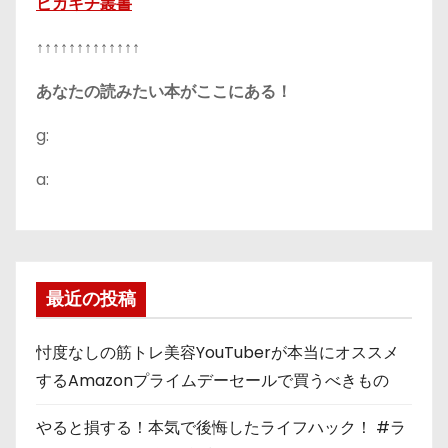
ピカキチ叢書
↑↑↑↑↑↑↑↑↑↑↑↑↑
あなたの読みたい本がここにある！
g:
a:
最近の投稿
忖度なしの筋トレ美容YouTuberが本当にオススメ
するAmazonプライムデーセールで買うべきもの
やると損する！本気で後悔したライフハック！ #ラ