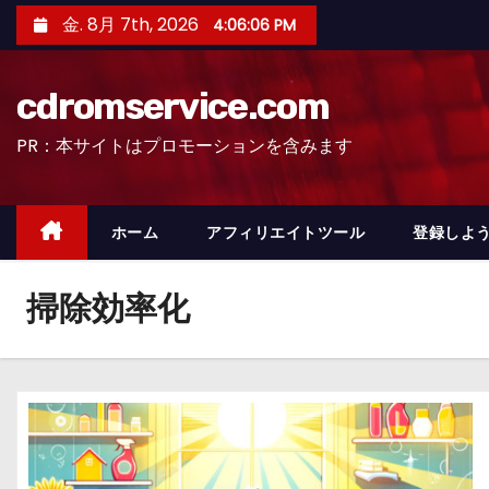
コ
金. 8月 7th, 2026
4:06:07 PM
ン
テ
cdromservice.com
ン
ツ
PR：本サイトはプロモーションを含みます
へ
ス
キ
ホーム
アフィリエイトツール
登録しよう
ッ
プ
掃除効率化