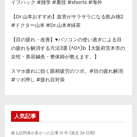
イフハック #雑学 #裏技 #shorts #海外
【Dr.山本おすすめ】血管がサラサラになる飲み物2
#ドクター山本 #Dr.山本#緑茶
【目の疲れ・改善】♥パソコンの使い過ぎによる目
の疲れを解消する方法3選 (^0^)b【大阪府茨木市の
女性・美容鍼灸・整体師が教えます。】
スマホ疲れに効く眼精疲労のツボ。#目の疲れ解消
#ツボ押し #疲れ目対策
人気記事
最も訪問者が多かった記事 10 件 (過去 28 日間)