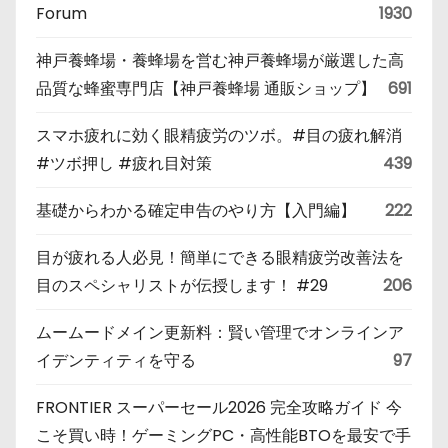
Forum
1930
神戸養蜂場・養蜂場を営む神戸養蜂場が厳選した高
品質な蜂蜜専門店【神戸養蜂場 通販ショップ】
691
スマホ疲れに効く眼精疲労のツボ。#目の疲れ解消
#ツボ押し #疲れ目対策
439
基礎からわかる確定申告のやり方【入門編】
222
目が疲れる人必見！簡単にできる眼精疲労改善法を
目のスペシャリストが伝授します！ #29
206
ムームードメイン更新料：賢い管理でオンラインア
イデンティティを守る
97
FRONTIER スーパーセール2026 完全攻略ガイド 今
こそ買い時！ゲーミングPC・高性能BTOを最安で手