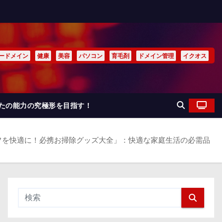
ードメイン
健康
美容
パソコン
育毛剤
ドメイン管理
イクオス
なたの能力の究極形を目指す！
フを快適に！必携お掃除グッズ大全」：快適な家庭生活の必需品