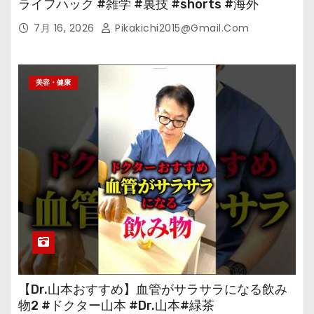
ライフハック #雑学 #裏技 #shorts #海外
7月 16, 2026
Pikakichi2015@gmail.com
美容・健康
【Dr.山本おすすめ】血管がサラサラになる飲み
物2 #ドクター山本 #Dr.山本#緑茶