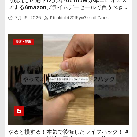
忖度なしの筋トレ美容YouTuberが本当にオスス
メするAmazonプライムデーセールで買うべきも
の
7月 16, 2026
Pikakichi2015@gmail.com
美容・健康
やると損する！本気で後悔したライフハック！ #