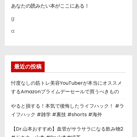
あなたの読みたい本がここにある！
g:
a:
最近の投稿
忖度なしの筋トレ美容YouTuberが本当にオススメ
するAmazonプライムデーセールで買うべきもの
やると損する！本気で後悔したライフハック！ #ラ
イフハック #雑学 #裏技 #shorts #海外
【Dr.山本おすすめ】血管がサラサラになる飲み物2