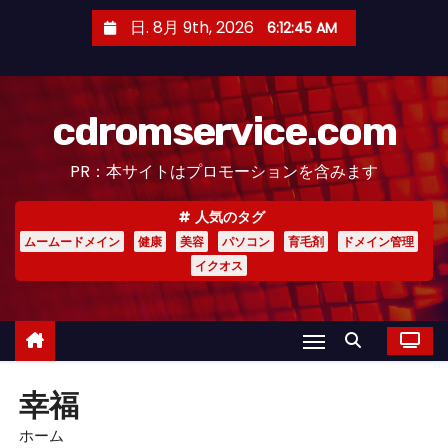
コ
日. 8月 9th, 2026
6:12:46 AM
ン
テ
ン
cdromservice.com
ツ
へ
PR：本サイトはプロモーションを含みます
ス
キ
人気のタグ
ッ
ムームードメイン
健康
美容
パソコン
育毛剤
ドメイン管理
プ
イクオス
幸福
ホーム