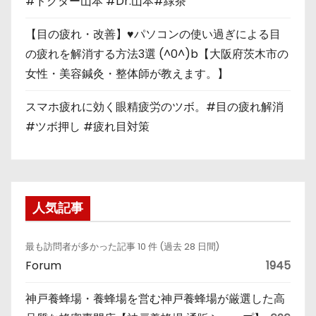
#ドクター山本 #Dr.山本#緑茶
【目の疲れ・改善】♥パソコンの使い過ぎによる目
の疲れを解消する方法3選 (^0^)b【大阪府茨木市の
女性・美容鍼灸・整体師が教えます。】
スマホ疲れに効く眼精疲労のツボ。#目の疲れ解消
#ツボ押し #疲れ目対策
人気記事
最も訪問者が多かった記事 10 件 (過去 28 日間)
Forum
1945
神戸養蜂場・養蜂場を営む神戸養蜂場が厳選した高