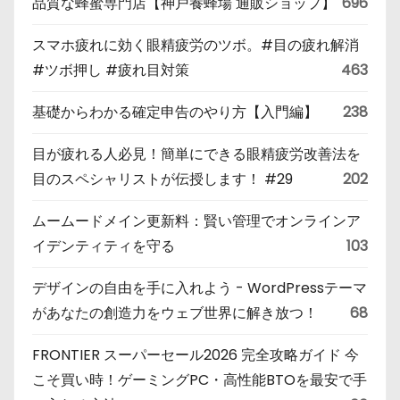
品質な蜂蜜専門店【神戸養蜂場 通販ショップ】
696
スマホ疲れに効く眼精疲労のツボ。#目の疲れ解消
#ツボ押し #疲れ目対策
463
基礎からわかる確定申告のやり方【入門編】
238
目が疲れる人必見！簡単にできる眼精疲労改善法を
目のスペシャリストが伝授します！ #29
202
ムームードメイン更新料：賢い管理でオンラインア
イデンティティを守る
103
デザインの自由を手に入れよう - WordPressテーマ
があなたの創造力をウェブ世界に解き放つ！
68
FRONTIER スーパーセール2026 完全攻略ガイド 今
こそ買い時！ゲーミングPC・高性能BTOを最安で手