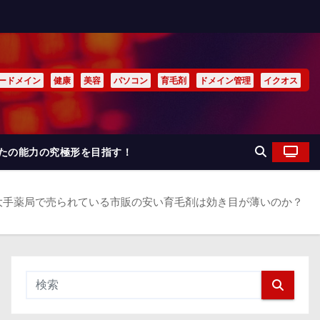
ードメイン
健康
美容
パソコン
育毛剤
ドメイン管理
イクオス
なたの能力の究極形を目指す！
 大手薬局で売られている市販の安い育毛剤は効き目が薄いのか？