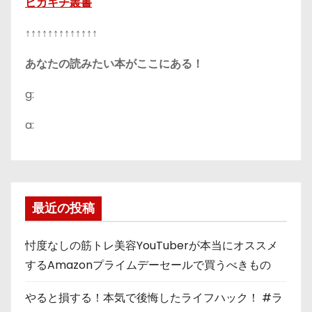
ピカキチ叢書
↑↑↑↑↑↑↑↑↑↑↑↑↑
あなたの読みたい本がここにある！
g:
a:
最近の投稿
忖度なしの筋トレ美容YouTuberが本当にオススメ
するAmazonプライムデーセールで買うべきもの
やると損する！本気で後悔したライフハック！ #ラ