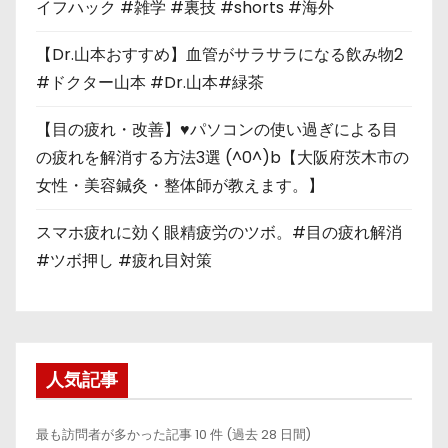
イフハック #雑学 #裏技 #shorts #海外
【Dr.山本おすすめ】血管がサラサラになる飲み物2
#ドクター山本 #Dr.山本#緑茶
【目の疲れ・改善】♥パソコンの使い過ぎによる目
の疲れを解消する方法3選 (^0^)b【大阪府茨木市の
女性・美容鍼灸・整体師が教えます。】
スマホ疲れに効く眼精疲労のツボ。#目の疲れ解消
#ツボ押し #疲れ目対策
人気記事
最も訪問者が多かった記事 10 件 (過去 28 日間)