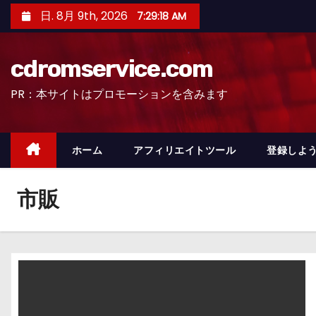
コ
日. 8月 9th, 2026
7:29:19 AM
ン
テ
cdromservice.com
ン
ツ
PR：本サイトはプロモーションを含みます
へ
ス
キ
ホーム
アフィリエイトツール
登録しよう
ッ
プ
市販