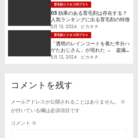
育毛剤イクオスEXプラス
03 効果のある育毛剤は存在する？
人気ランキングに出る育毛剤の特徴
5月 13, 2024
ピカキチ
育毛剤イクオスEXプラス
「透明のレインコートを着た半分ハ
ゲたおじさん」が現れた → 盗撮
してきた
5月 12, 2024
ピカキチ
コメントを残す
メールアドレスが公開されることはありません。
※
が付いている欄は必須項目です
コメント
※