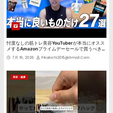
忖度なしの筋トレ美容YouTuberが本当にオスス
メするAmazonプライムデーセールで買うべきも
の
7月 16, 2026
Pikakichi2015@gmail.com
美容・健康