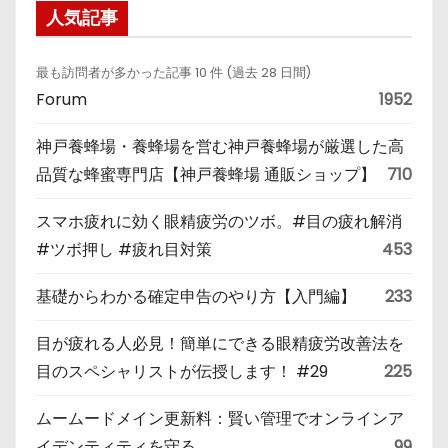
人気記事
最も訪問者が多かった記事 10 件 (過去 28 日間)
Forum
1952
神戸養蜂場・養蜂場を営む神戸養蜂場が厳選した高
品質な蜂蜜専門店【神戸養蜂場 通販ショップ】
710
スマホ疲れに効く眼精疲労のツボ。#目の疲れ解消
#ツボ押し #疲れ目対策
453
基礎からわかる確定申告のやり方【入門編】
233
目が疲れる人必見！簡単にできる眼精疲労改善法を
目のスペシャリストが伝授します！ #29
225
ムームードメイン更新料：賢い管理でオンラインア
イデンティティを守る
99