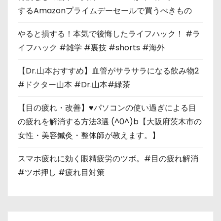
するAmazonプライムデーセールで買うべきもの
やると損する！本気で後悔したライフハック！ #ラ
イフハック #雑学 #裏技 #shorts #海外
【Dr.山本おすすめ】血管がサラサラになる飲み物2
#ドクター山本 #Dr.山本#緑茶
【目の疲れ・改善】♥パソコンの使い過ぎによる目
の疲れを解消する方法3選 (^0^)b【大阪府茨木市の
女性・美容鍼灸・整体師が教えます。】
スマホ疲れに効く眼精疲労のツボ。#目の疲れ解消
#ツボ押し #疲れ目対策