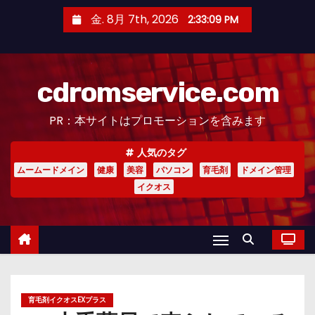
コ
金. 8月 7th, 2026
2:33:10 PM
ン
テ
ン
cdromservice.com
ツ
へ
PR：本サイトはプロモーションを含みます
ス
キ
人気のタグ
ッ
ムームードメイン
健康
美容
パソコン
育毛剤
ドメイン管理
プ
イクオス
育毛剤イクオスEXプラス