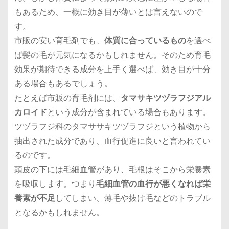
もあるため、一概に効き目が薄いとは言えないので
す。
市販の安い育毛剤でも、
体質に合っているもの
を選べ
ば髪の毛が元気になるかもしれません。そのため育毛
効果が期待できる成分を上手く選べば、効き目が十分
ある場合もあるでしょう。
たとえば市販の育毛剤には、
タマサキツヅラフジアル
カロイド
という成分が含まれている場合もあります。
ツヅラフジ科のタマササキツヅラフジという植物から
抽出された成分であり、血行促進に良いと言われてい
るのです。
頭皮の下には毛細血管があり、毛根はそこから栄養素
を吸収します。つまり
毛細血管の血行が悪くなれば栄
養素が不足
してしまい、薄毛や抜け毛などのトラブル
となるかもしれません。