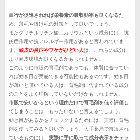
血行が促進されれば栄養素の吸収効率も良くなる
た
め、薄毛や抜け毛の対策として良いでしょう。
またグリチルリチン酸二カリウムという成分には、抗
炎症作用や抗アレルギー作用があると言われていま
す。
頭皮の炎症やフケがひどい人
は、これらの成分に
より頭皮環境が良くなるかもしれません。
このように市販の育毛剤であっても、体質に合ってい
れば効き目が実感できる可能性もあるのです。効き目
が薄いと嘆いている人は、
育毛剤に含まれている成分
のことをよく理解していないだけかもしれません。
市販で安いからという理由だけで育毛剤を低く評価し
てしまう
ことは、もったいないと言えるでしょう。
効き目があるかをチェックするためには、実際に育毛
剤を使ってみると良いでしょう。大手薬局で市販され
ているものには、
実際に手に取って成分表示をチェッ