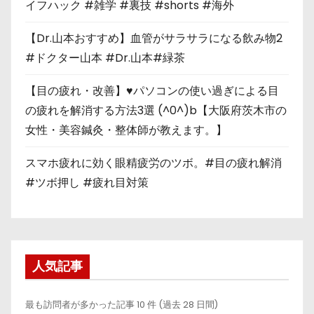
イフハック #雑学 #裏技 #shorts #海外
【Dr.山本おすすめ】血管がサラサラになる飲み物2
#ドクター山本 #Dr.山本#緑茶
【目の疲れ・改善】♥パソコンの使い過ぎによる目
の疲れを解消する方法3選 (^0^)b【大阪府茨木市の
女性・美容鍼灸・整体師が教えます。】
スマホ疲れに効く眼精疲労のツボ。#目の疲れ解消
#ツボ押し #疲れ目対策
人気記事
最も訪問者が多かった記事 10 件 (過去 28 日間)