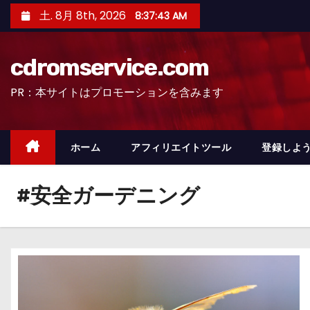
コ
土. 8月 8th, 2026
8:37:44 AM
ン
テ
cdromservice.com
ン
ツ
PR：本サイトはプロモーションを含みます
へ
ス
キ
ホーム
アフィリエイトツール
登録しよう
ッ
プ
#安全ガーデニング