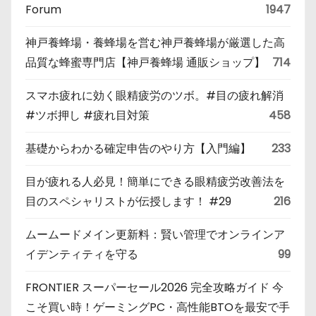
Forum
1947
神戸養蜂場・養蜂場を営む神戸養蜂場が厳選した高
品質な蜂蜜専門店【神戸養蜂場 通販ショップ】
714
スマホ疲れに効く眼精疲労のツボ。#目の疲れ解消
#ツボ押し #疲れ目対策
458
基礎からわかる確定申告のやり方【入門編】
233
目が疲れる人必見！簡単にできる眼精疲労改善法を
目のスペシャリストが伝授します！ #29
216
ムームードメイン更新料：賢い管理でオンラインア
イデンティティを守る
99
FRONTIER スーパーセール2026 完全攻略ガイド 今
こそ買い時！ゲーミングPC・高性能BTOを最安で手