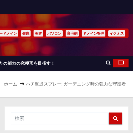
ードメイン
健康
美容
パソコン
育毛剤
ドメイン管理
イクオス
なたの能力の究極形を目指す！
ホーム
ハチ撃退スプレー: ガーデニング時の強力な守護者