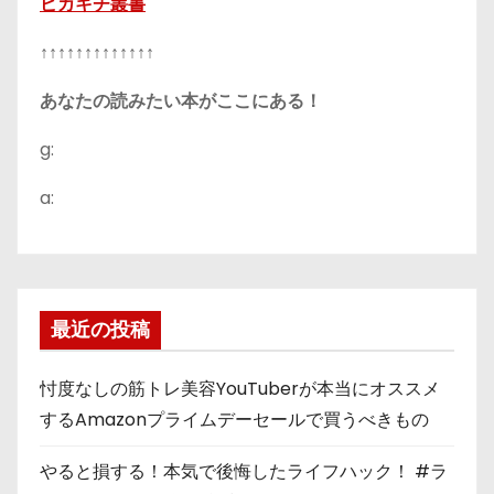
ピカキチ叢書
↑↑↑↑↑↑↑↑↑↑↑↑↑
あなたの読みたい本がここにある！
g:
a:
最近の投稿
忖度なしの筋トレ美容YouTuberが本当にオススメ
するAmazonプライムデーセールで買うべきもの
やると損する！本気で後悔したライフハック！ #ラ