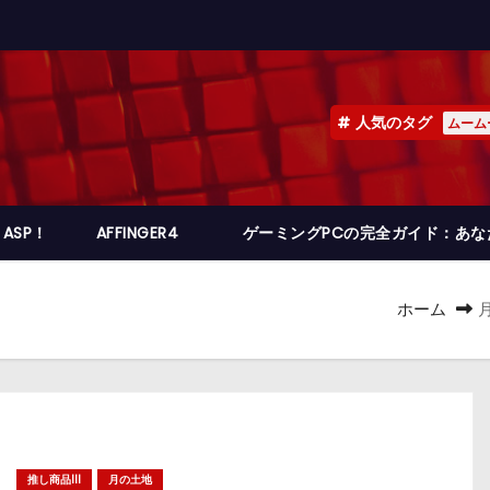
人気のタグ
ムーム
ASP！
AFFINGER4
ゲーミングPCの完全ガイド：あ
ホーム
推し商品III
月の土地