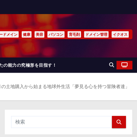
ードメイン
健康
美容
パソコン
育毛剤
ドメイン管理
イクオス
なたの能力の究極形を目指す！
月の土地購入から始まる地球外生活「夢見る心を持つ冒険者達」