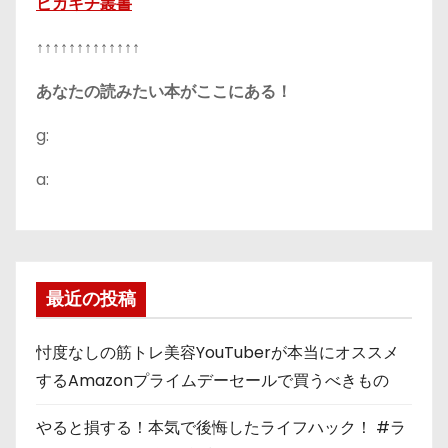
ピカキチ叢書
↑↑↑↑↑↑↑↑↑↑↑↑↑
あなたの読みたい本がここにある！
g:
a:
最近の投稿
忖度なしの筋トレ美容YouTuberが本当にオススメ
するAmazonプライムデーセールで買うべきもの
やると損する！本気で後悔したライフハック！ #ラ