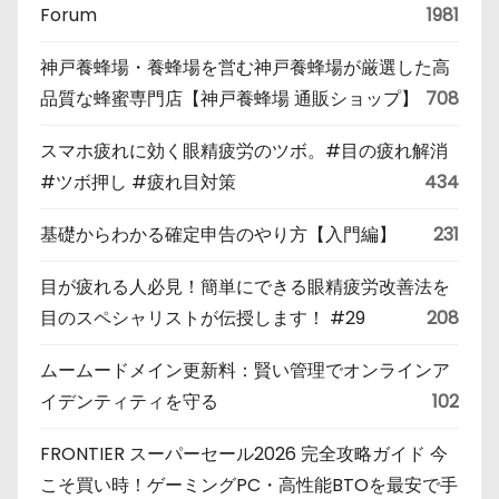
Forum
1981
神戸養蜂場・養蜂場を営む神戸養蜂場が厳選した高
品質な蜂蜜専門店【神戸養蜂場 通販ショップ】
708
スマホ疲れに効く眼精疲労のツボ。#目の疲れ解消
#ツボ押し #疲れ目対策
434
基礎からわかる確定申告のやり方【入門編】
231
目が疲れる人必見！簡単にできる眼精疲労改善法を
目のスペシャリストが伝授します！ #29
208
ムームードメイン更新料：賢い管理でオンラインア
イデンティティを守る
102
FRONTIER スーパーセール2026 完全攻略ガイド 今
こそ買い時！ゲーミングPC・高性能BTOを最安で手