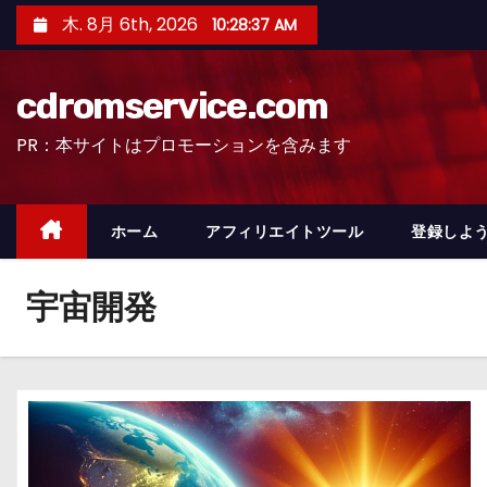
コ
木. 8月 6th, 2026
10:28:38 AM
ン
テ
cdromservice.com
ン
ツ
PR：本サイトはプロモーションを含みます
へ
ス
キ
ホーム
アフィリエイトツール
登録しよう
ッ
プ
宇宙開発