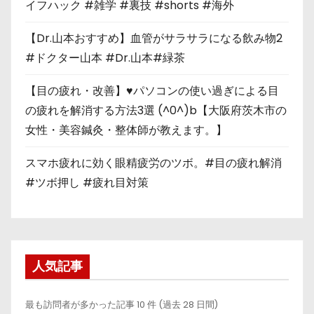
イフハック #雑学 #裏技 #shorts #海外
【Dr.山本おすすめ】血管がサラサラになる飲み物2
#ドクター山本 #Dr.山本#緑茶
【目の疲れ・改善】♥パソコンの使い過ぎによる目
の疲れを解消する方法3選 (^0^)b【大阪府茨木市の
女性・美容鍼灸・整体師が教えます。】
スマホ疲れに効く眼精疲労のツボ。#目の疲れ解消
#ツボ押し #疲れ目対策
人気記事
最も訪問者が多かった記事 10 件 (過去 28 日間)