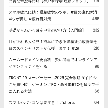
品質な蜂蜜専門店【神戸養蜂場 通販ショップ】
714
スマホ疲れに効く眼精疲労のツボ。#目の疲れ解消
#ツボ押し #疲れ目対策
458
基礎からわかる確定申告のやり方【入門編】
232
目が疲れる人必見！簡単にできる眼精疲労改善法を
目のスペシャリストが伝授します！ #29
216
ムームードメイン更新料：賢い管理でオンラインア
イデンティティを守る
98
FRONTIER スーパーセール2026 完全攻略ガイド 今
こそ買い時！ゲーミングPC・高性能BTOを最安で手
に入れる方法
66
スマホやパソコンは要注意 ！#shorts
64