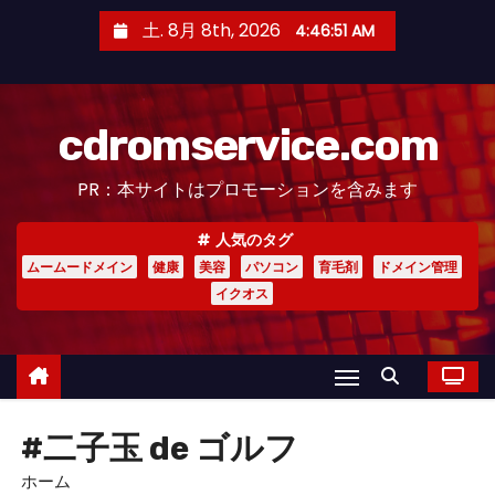
コ
土. 8月 8th, 2026
4:46:52 AM
ン
テ
ン
cdromservice.com
ツ
へ
PR：本サイトはプロモーションを含みます
ス
キ
人気のタグ
ッ
ムームードメイン
健康
美容
パソコン
育毛剤
ドメイン管理
プ
イクオス
#二子玉 de ゴルフ
ホーム