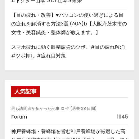
#ドクター山本 #Dr.山本#緑茶
【目の疲れ・改善】♥パソコンの使い過ぎによる目
の疲れを解消する方法3選 (^0^)b【大阪府茨木市の
女性・美容鍼灸・整体師が教えます。】
スマホ疲れに効く眼精疲労のツボ。#目の疲れ解消
#ツボ押し #疲れ目対策
人気記事
最も訪問者が多かった記事 10 件 (過去 28 日間)
Forum
1945
神戸養蜂場・養蜂場を営む神戸養蜂場が厳選した高