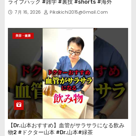
ライフハック #雑学 #裏技 #shorts #海外
7月 16, 2026
Pikakichi2015@gmail.com
美容・健康
【Dr.山本おすすめ】血管がサラサラになる飲み
物2 #ドクター山本 #Dr.山本#緑茶