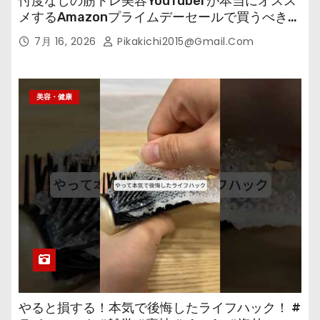
忖度なしの筋トレ美容YouTuberが本当にオスス
メするAmazonプライムデーセールで買うべきも
の
7月 16, 2026
Pikakichi2015@gmail.com
美容・健康
やると損する！本気で後悔したライフハック！ #