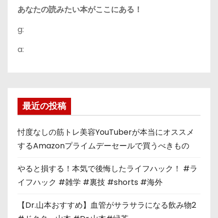
あなたの読みたい本がここにある！
g:
a:
最近の投稿
忖度なしの筋トレ美容YouTuberが本当にオススメ
するAmazonプライムデーセールで買うべきもの
やると損する！本気で後悔したライフハック！ #ラ
イフハック #雑学 #裏技 #shorts #海外
【Dr.山本おすすめ】血管がサラサラになる飲み物2