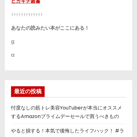
ピカキチ叢書
↑↑↑↑↑↑↑↑↑↑↑↑↑
あなたの読みたい本がここにある！
g:
a:
最近の投稿
忖度なしの筋トレ美容YouTuberが本当にオススメ
するAmazonプライムデーセールで買うべきもの
やると損する！本気で後悔したライフハック！ #ラ