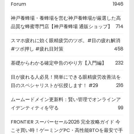
Forum
1946
神戸養蜂場・養蜂場を営む神戸養蜂場が厳選した高
品質な蜂蜜専門店【神戸養蜂場 通販ショップ】
714
スマホ疲れに効く眼精疲労のツボ。#目の疲れ解消
#ツボ押し #疲れ目対策
458
基礎からわかる確定申告のやり方【入門編】
232
目が疲れる人必見！簡単にできる眼精疲労改善法を
目のスペシャリストが伝授します！ #29
216
ムームードメイン更新料：賢い管理でオンラインア
イデンティティを守る
99
FRONTIER スーパーセール2026 完全攻略ガイド 今
こそ買い時！ゲーミングPC・高性能BTOを最安で手