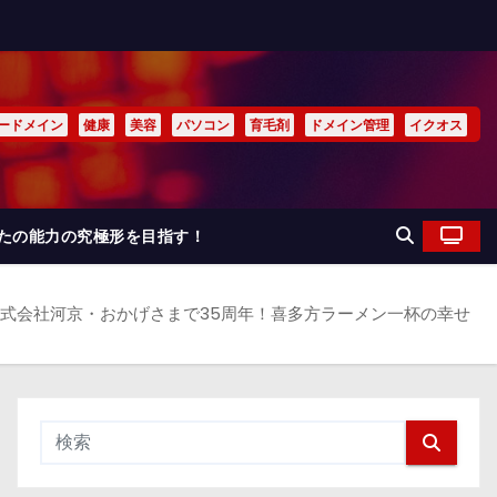
ードメイン
健康
美容
パソコン
育毛剤
ドメイン管理
イクオス
なたの能力の究極形を目指す！
式会社河京・おかげさまで35周年！喜多方ラーメン一杯の幸せ