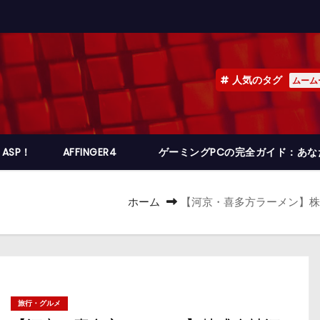
人気のタグ
ムーム
ASP！
AFFINGER4
ゲーミングPCの完全ガイド：あ
ホーム
【河京・喜多方ラーメン】株
旅行・グルメ