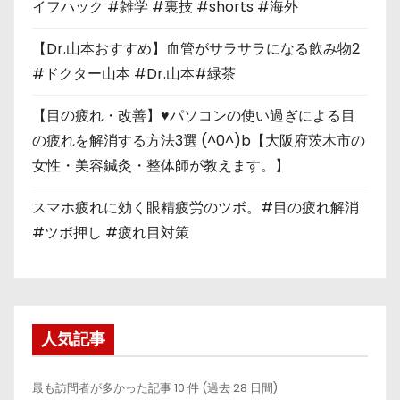
イフハック #雑学 #裏技 #shorts #海外
【Dr.山本おすすめ】血管がサラサラになる飲み物2
#ドクター山本 #Dr.山本#緑茶
【目の疲れ・改善】♥パソコンの使い過ぎによる目
の疲れを解消する方法3選 (^0^)b【大阪府茨木市の
女性・美容鍼灸・整体師が教えます。】
スマホ疲れに効く眼精疲労のツボ。#目の疲れ解消
#ツボ押し #疲れ目対策
人気記事
最も訪問者が多かった記事 10 件 (過去 28 日間)