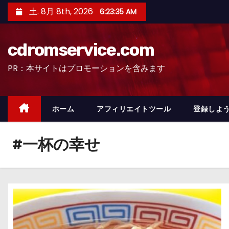
コ
土. 8月 8th, 2026
6:23:36 AM
ン
テ
cdromservice.com
ン
ツ
PR：本サイトはプロモーションを含みます
へ
ス
キ
ホーム
アフィリエイトツール
登録しよう
ッ
プ
#一杯の幸せ