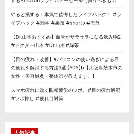
するAmazonプライムデーセールで買うべきもの
やると損する！本気で後悔したライフハック！ #ラ
イフハック #雑学 #裏技 #shorts #海外
【Dr.山本おすすめ】血管がサラサラになる飲み物2
#ドクター山本 #Dr.山本#緑茶
【目の疲れ・改善】♥パソコンの使い過ぎによる目
の疲れを解消する方法3選 (^0^)b【大阪府茨木市の
女性・美容鍼灸・整体師が教えます。】
スマホ疲れに効く眼精疲労のツボ。#目の疲れ解消
#ツボ押し #疲れ目対策
人気記事