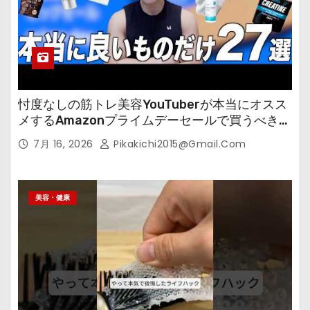
忖度なしの筋トレ美容YouTuberが本当にオスス
メするAmazonプライムデーセールで買うべきも
の
7月 16, 2026
Pikakichi2015@gmail.com
美容・健康