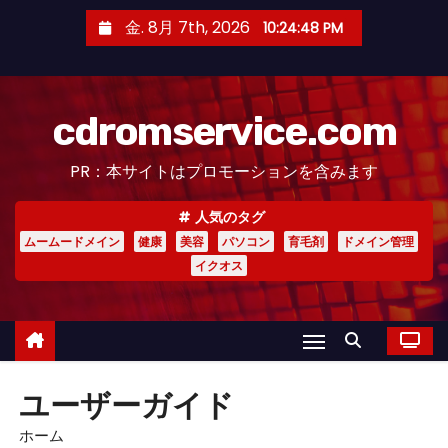
コ
金. 8月 7th, 2026
10:24:49 PM
ン
テ
ン
cdromservice.com
ツ
へ
PR：本サイトはプロモーションを含みます
ス
キ
人気のタグ
ッ
ムームードメイン
健康
美容
パソコン
育毛剤
ドメイン管理
プ
イクオス
ユーザーガイド
ホーム