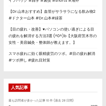
イフハック #雑学 #裏技 #shorts #海外
【Dr.山本おすすめ】血管がサラサラになる飲み物2
#ドクター山本 #Dr.山本#緑茶
【目の疲れ・改善】♥パソコンの使い過ぎによる目
の疲れを解消する方法3選 (^0^)b【大阪府茨木市の
女性・美容鍼灸・整体師が教えます。】
スマホ疲れに効く眼精疲労のツボ。#目の疲れ解消
#ツボ押し #疲れ目対策
人気記事
最も訪問者が多かった記事 10 件 (過去 28 日間)