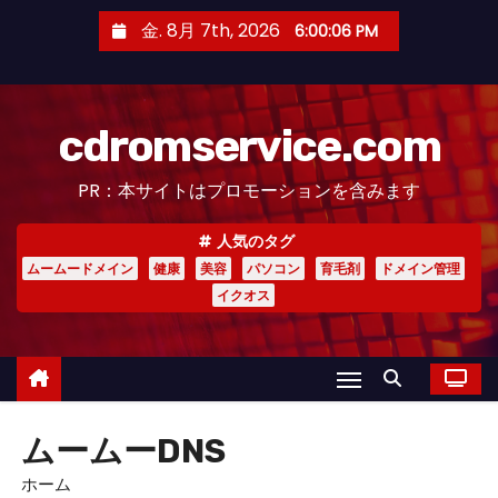
コ
金. 8月 7th, 2026
6:00:07 PM
ン
テ
ン
cdromservice.com
ツ
へ
PR：本サイトはプロモーションを含みます
ス
キ
人気のタグ
ッ
ムームードメイン
健康
美容
パソコン
育毛剤
ドメイン管理
プ
イクオス
ムームーDNS
ホーム