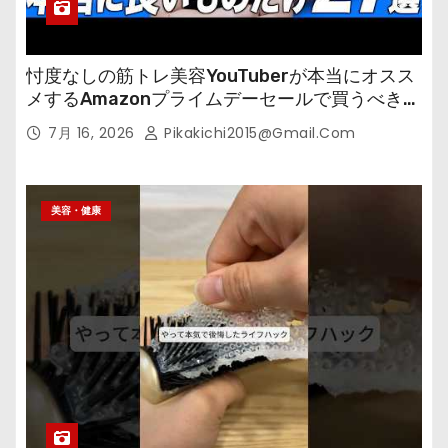
忖度なしの筋トレ美容YouTuberが本当にオスス
メするAmazonプライムデーセールで買うべきも
の
7月 16, 2026
Pikakichi2015@gmail.com
美容・健康