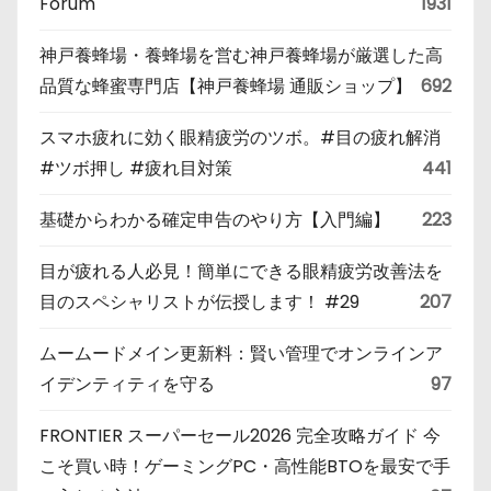
Forum
1931
神戸養蜂場・養蜂場を営む神戸養蜂場が厳選した高
品質な蜂蜜専門店【神戸養蜂場 通販ショップ】
692
スマホ疲れに効く眼精疲労のツボ。#目の疲れ解消
#ツボ押し #疲れ目対策
441
基礎からわかる確定申告のやり方【入門編】
223
目が疲れる人必見！簡単にできる眼精疲労改善法を
目のスペシャリストが伝授します！ #29
207
ムームードメイン更新料：賢い管理でオンラインア
イデンティティを守る
97
FRONTIER スーパーセール2026 完全攻略ガイド 今
こそ買い時！ゲーミングPC・高性能BTOを最安で手