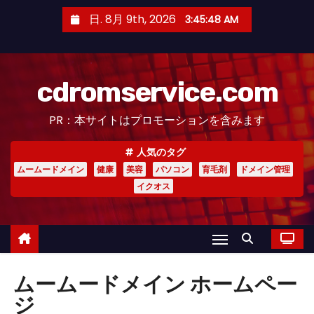
コ
日. 8月 9th, 2026
3:45:49 AM
ン
テ
ン
cdromservice.com
ツ
へ
PR：本サイトはプロモーションを含みます
ス
キ
人気のタグ
ッ
ムームードメイン
健康
美容
パソコン
育毛剤
ドメイン管理
プ
イクオス
ムームードメイン ホームペー
ジ