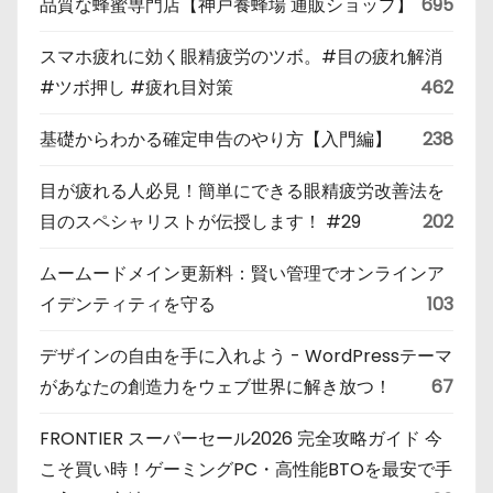
品質な蜂蜜専門店【神戸養蜂場 通販ショップ】
695
スマホ疲れに効く眼精疲労のツボ。#目の疲れ解消
#ツボ押し #疲れ目対策
462
基礎からわかる確定申告のやり方【入門編】
238
目が疲れる人必見！簡単にできる眼精疲労改善法を
目のスペシャリストが伝授します！ #29
202
ムームードメイン更新料：賢い管理でオンラインア
イデンティティを守る
103
デザインの自由を手に入れよう - WordPressテーマ
があなたの創造力をウェブ世界に解き放つ！
67
FRONTIER スーパーセール2026 完全攻略ガイド 今
こそ買い時！ゲーミングPC・高性能BTOを最安で手