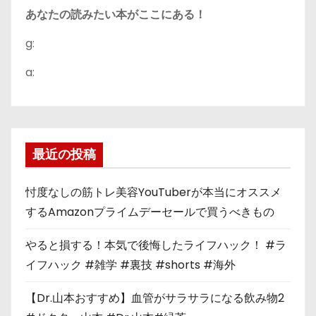
あなたの読みたい本がここにある！
g:
a:
最近の投稿
忖度なしの筋トレ美容YouTuberが本当にオススメ
するAmazonプライムデーセールで買うべきもの
やると損する！本気で後悔したライフハック！ #ラ
イフハック #雑学 #裏技 #shorts #海外
【Dr.山本おすすめ】血管がサラサラになる飲み物2