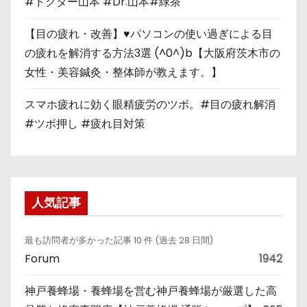
#ドクター山本 #Dr.山本#緑茶
【目の疲れ・改善】♥パソコンの使い過ぎによる目
の疲れを解消する方法3選 (^0^)b【大阪府茨木市の
女性・美容鍼灸・整体師が教えます。】
スマホ疲れに効く眼精疲労のツボ。#目の疲れ解消
#ツボ押し #疲れ目対策
人気記事
最も訪問者が多かった記事 10 件 (過去 28 日間)
Forum
1942
神戸養蜂場・養蜂場を営む神戸養蜂場が厳選した高