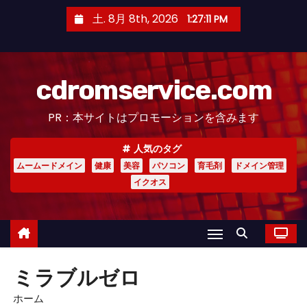
コ
土. 8月 8th, 2026
1:27:12 PM
ン
テ
ン
cdromservice.com
ツ
へ
PR：本サイトはプロモーションを含みます
ス
キ
人気のタグ
ッ
ムームードメイン
健康
美容
パソコン
育毛剤
ドメイン管理
プ
イクオス
ミラブルゼロ
ホーム