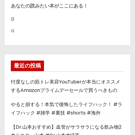
あなたの読みたい本がここにある！
g:
a:
最近の投稿
忖度なしの筋トレ美容YouTuberが本当にオススメ
するAmazonプライムデーセールで買うべきもの
やると損する！本気で後悔したライフハック！ #ラ
イフハック #雑学 #裏技 #shorts #海外
【Dr.山本おすすめ】血管がサラサラになる飲み物2