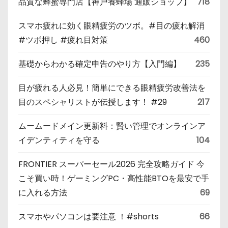
品質な蜂蜜専門店【神戸養蜂場 通販ショップ】
718
スマホ疲れに効く眼精疲労のツボ。#目の疲れ解消
#ツボ押し #疲れ目対策
460
基礎からわかる確定申告のやり方【入門編】
235
目が疲れる人必見！簡単にできる眼精疲労改善法を
目のスペシャリストが伝授します！ #29
217
ムームードメイン更新料：賢い管理でオンラインア
イデンティティを守る
104
FRONTIER スーパーセール2026 完全攻略ガイド 今
こそ買い時！ゲーミングPC・高性能BTOを最安で手
に入れる方法
69
スマホやパソコンは要注意 ！#shorts
66