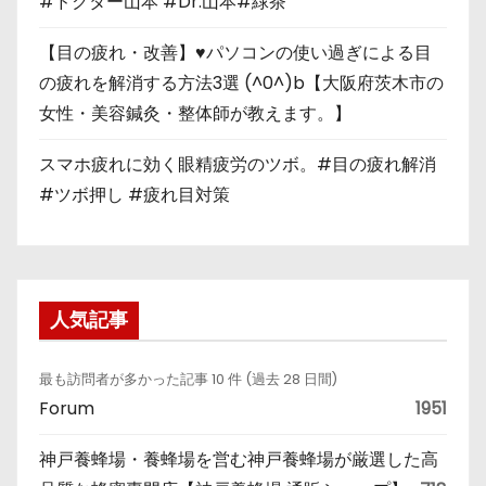
#ドクター山本 #Dr.山本#緑茶
【目の疲れ・改善】♥パソコンの使い過ぎによる目
の疲れを解消する方法3選 (^0^)b【大阪府茨木市の
女性・美容鍼灸・整体師が教えます。】
スマホ疲れに効く眼精疲労のツボ。#目の疲れ解消
#ツボ押し #疲れ目対策
人気記事
最も訪問者が多かった記事 10 件 (過去 28 日間)
Forum
1951
神戸養蜂場・養蜂場を営む神戸養蜂場が厳選した高