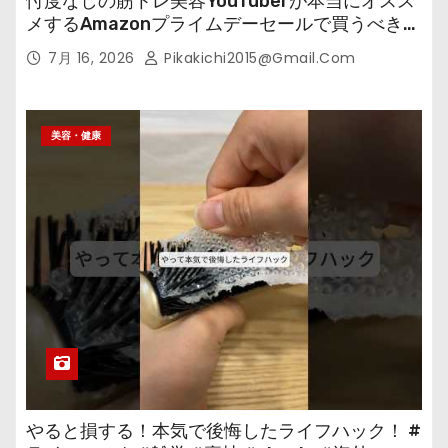
忖度なしの筋トレ美容YouTuberが本当にオスス
メするAmazonプライムデーセールで買うべきも
の
7月 16, 2026
Pikakichi2015@gmail.com
美容・健康
やると損する！本気で後悔したライフハック！ #