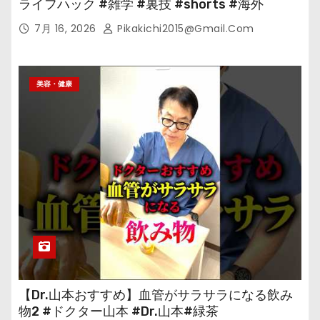
ライフハック #雑学 #裏技 #shorts #海外
7月 16, 2026
Pikakichi2015@gmail.com
美容・健康
【Dr.山本おすすめ】血管がサラサラになる飲み
物2 #ドクター山本 #Dr.山本#緑茶