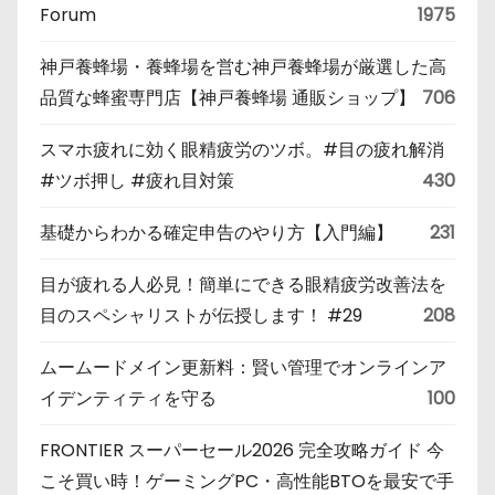
Forum
1975
神戸養蜂場・養蜂場を営む神戸養蜂場が厳選した高
品質な蜂蜜専門店【神戸養蜂場 通販ショップ】
706
スマホ疲れに効く眼精疲労のツボ。#目の疲れ解消
#ツボ押し #疲れ目対策
430
基礎からわかる確定申告のやり方【入門編】
231
目が疲れる人必見！簡単にできる眼精疲労改善法を
目のスペシャリストが伝授します！ #29
208
ムームードメイン更新料：賢い管理でオンラインア
イデンティティを守る
100
FRONTIER スーパーセール2026 完全攻略ガイド 今
こそ買い時！ゲーミングPC・高性能BTOを最安で手