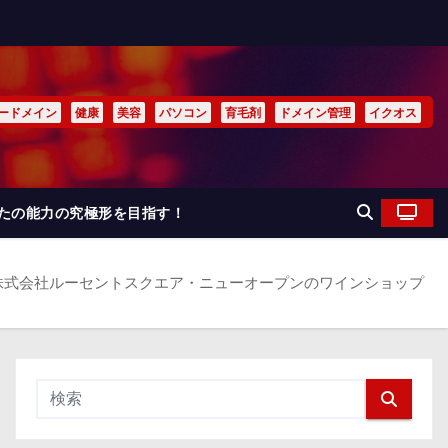
ードメイン
健康
美容
パソコン
育毛剤
ドメイン管理
イクオス
なたの能力の究極形を目指す！
イン】株式会社ルーセントスクエア・ニューオープンのワインショップ