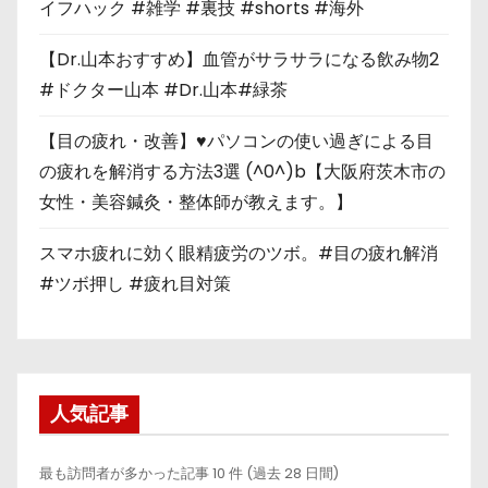
イフハック #雑学 #裏技 #shorts #海外
【Dr.山本おすすめ】血管がサラサラになる飲み物2
#ドクター山本 #Dr.山本#緑茶
【目の疲れ・改善】♥パソコンの使い過ぎによる目
の疲れを解消する方法3選 (^0^)b【大阪府茨木市の
女性・美容鍼灸・整体師が教えます。】
スマホ疲れに効く眼精疲労のツボ。#目の疲れ解消
#ツボ押し #疲れ目対策
人気記事
最も訪問者が多かった記事 10 件 (過去 28 日間)