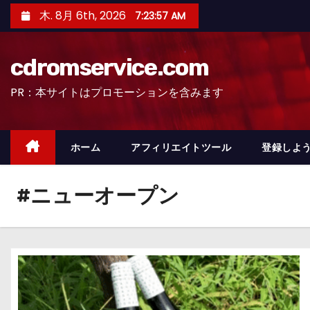
コ
木. 8月 6th, 2026
7:23:58 AM
ン
テ
cdromservice.com
ン
ツ
PR：本サイトはプロモーションを含みます
へ
ス
キ
ホーム
アフィリエイトツール
登録しよう
ッ
プ
#ニューオープン