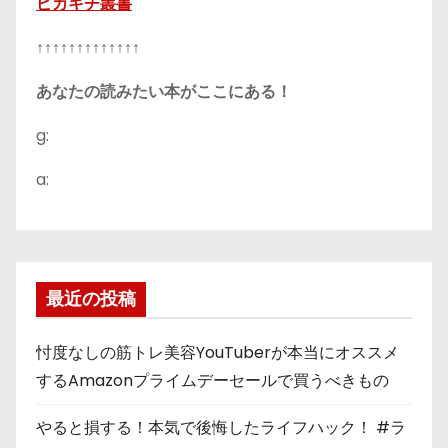
ピカキチ叢書
↑↑↑↑↑↑↑↑↑↑↑↑↑
あなたの読みたい本がここにある！
g:
a:
最近の投稿
忖度なしの筋トレ美容YouTuberが本当にオススメ
するAmazonプライムデーセールで買うべきもの
やると損する！本気で後悔したライフハック！ #ラ