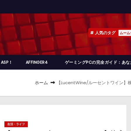
人気のタグ
ムーム
ASP！
AFFINGER4
ゲーミングPCの完全ガイド：あ
ホーム
【LucentWine/ルーセントワ
生活・ライフ