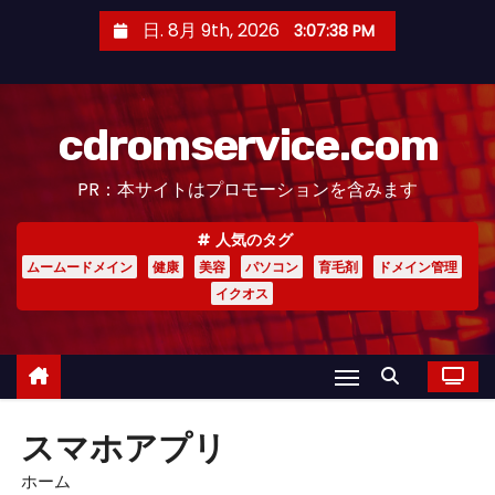
コ
日. 8月 9th, 2026
3:07:39 PM
ン
テ
ン
cdromservice.com
ツ
へ
PR：本サイトはプロモーションを含みます
ス
キ
人気のタグ
ッ
ムームードメイン
健康
美容
パソコン
育毛剤
ドメイン管理
プ
イクオス
スマホアプリ
ホーム