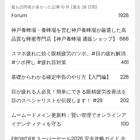
最も訪問者が多かった記事 10 件 (過去 28 日間)
Forum
1928
神戸養蜂場・養蜂場を営む神戸養蜂場が厳選した高
品質な蜂蜜専門店【神戸養蜂場 通販ショップ】
688
スマホ疲れに効く眼精疲労のツボ。#目の疲れ解消
#ツボ押し #疲れ目対策
461
基礎からわかる確定申告のやり方【入門編】
228
目が疲れる人必見！簡単にできる眼精疲労改善法を
目のスペシャリストが伝授します！ #29
202
ムームードメイン更新料：賢い管理でオンラインア
イデンティティを守る
100
FRONTIER スーパーセール2026 完全攻略ガイド 今