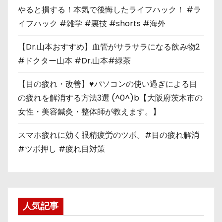
やると損する！本気で後悔したライフハック！ #ラ
イフハック #雑学 #裏技 #shorts #海外
【Dr.山本おすすめ】血管がサラサラになる飲み物2
#ドクター山本 #Dr.山本#緑茶
【目の疲れ・改善】♥パソコンの使い過ぎによる目
の疲れを解消する方法3選 (^0^)b【大阪府茨木市の
女性・美容鍼灸・整体師が教えます。】
スマホ疲れに効く眼精疲労のツボ。#目の疲れ解消
#ツボ押し #疲れ目対策
人気記事