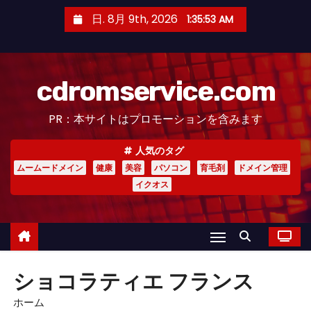
コ
日. 8月 9th, 2026
1:35:54 AM
ン
テ
ン
cdromservice.com
ツ
へ
PR：本サイトはプロモーションを含みます
ス
キ
人気のタグ
ッ
ムームードメイン
健康
美容
パソコン
育毛剤
ドメイン管理
プ
イクオス
ショコラティエ フランス
ホーム