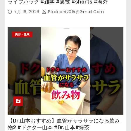
ライフハック #雑学 #裏技 #shorts #海外
7月 16, 2026
Pikakichi2015@gmail.com
美容・健康
【Dr.山本おすすめ】血管がサラサラになる飲み
物2 #ドクター山本 #Dr.山本#緑茶