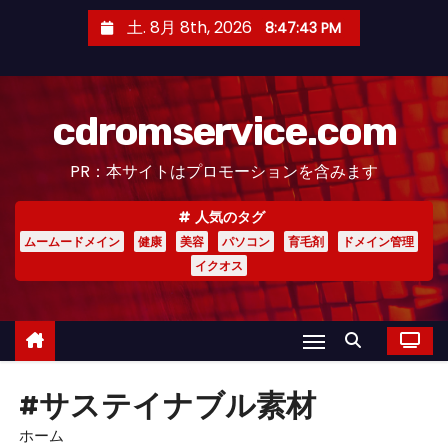
コ
土. 8月 8th, 2026
8:47:43 PM
ン
テ
ン
cdromservice.com
ツ
へ
PR：本サイトはプロモーションを含みます
ス
キ
人気のタグ
ッ
ムームードメイン
健康
美容
パソコン
育毛剤
ドメイン管理
プ
イクオス
#サステイナブル素材
ホーム