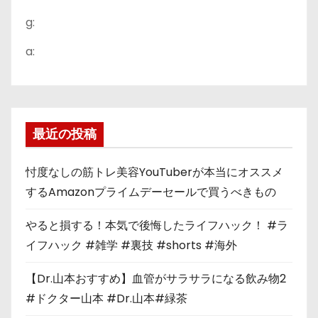
g:
a:
最近の投稿
忖度なしの筋トレ美容YouTuberが本当にオススメ
するAmazonプライムデーセールで買うべきもの
やると損する！本気で後悔したライフハック！ #ラ
イフハック #雑学 #裏技 #shorts #海外
【Dr.山本おすすめ】血管がサラサラになる飲み物2
#ドクター山本 #Dr.山本#緑茶