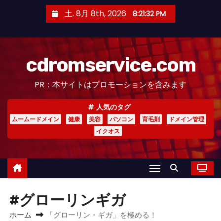
コ
土. 8月 8th, 2026
8:21:33 PM
ン
テ
ン
cdromservice.com
ツ
へ
PR：本サイトはプロモーションを含みます
ス
キ
人気のタグ
ッ
ムームードメイン
健康
美容
パソコン
育毛剤
ドメイン管理
プ
イクオス
#グローリンギガ
ホーム
「グローリン・ギガ」を極める！