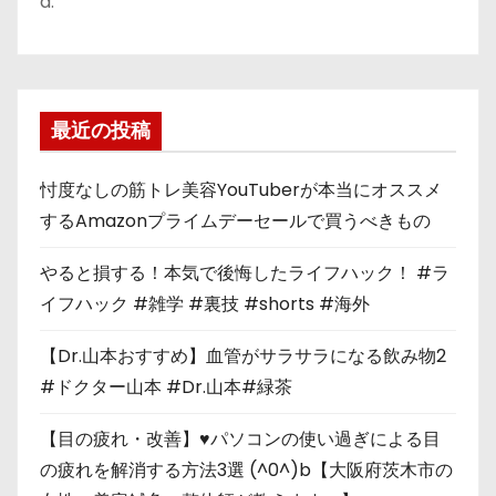
a:
最近の投稿
忖度なしの筋トレ美容YouTuberが本当にオススメ
するAmazonプライムデーセールで買うべきもの
やると損する！本気で後悔したライフハック！ #ラ
イフハック #雑学 #裏技 #shorts #海外
【Dr.山本おすすめ】血管がサラサラになる飲み物2
#ドクター山本 #Dr.山本#緑茶
【目の疲れ・改善】♥パソコンの使い過ぎによる目
の疲れを解消する方法3選 (^0^)b【大阪府茨木市の