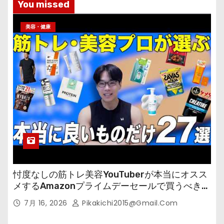
You missed
美容・健康
忖度なしの筋トレ美容YouTuberが本当にオスス
メするAmazonプライムデーセールで買うべきも
の
7月 16, 2026
Pikakichi2015@gmail.com