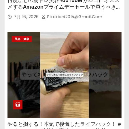
忖度なしの筋トレ美容YouTuberが本当にオスス
メするAmazonプライムデーセールで買うべきも
の
7月 16, 2026
Pikakichi2015@gmail.com
美容・健康
やると損する！本気で後悔したライフハック！ #