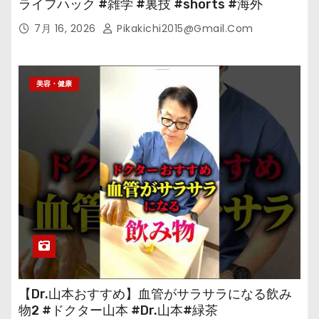
ライフハック #雑学 #裏技 #shorts #海外
7月 16, 2026
Pikakichi2015@gmail.com
美容・健康
【Dr.山本おすすめ】血管がサラサラになる飲み
物2 #ドクター山本 #Dr.山本#緑茶