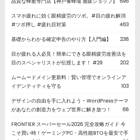
品質な蜂蜜専門店【神戸養蜂場 通販ショップ】
696
スマホ疲れに効く眼精疲労のツボ。#目の疲れ解消
#ツボ押し #疲れ目対策
463
基礎からわかる確定申告のやり方【入門編】
238
目が疲れる人必見！簡単にできる眼精疲労改善法を
目のスペシャリストが伝授します！ #29
202
ムームードメイン更新料：賢い管理でオンラインア
イデンティティを守る
103
デザインの自由を手に入れよう - WordPressテーマ
があなたの創造力をウェブ世界に解き放つ！
68
FRONTIER スーパーセール2026 完全攻略ガイド 今
こそ買い時！ゲーミングPC・高性能BTOを最安で手