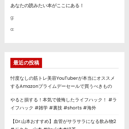
あなたの読みたい本がここにある！
g:
a:
最近の投稿
忖度なしの筋トレ美容YouTuberが本当にオススメ
するAmazonプライムデーセールで買うべきもの
やると損する！本気で後悔したライフハック！ #ラ
イフハック #雑学 #裏技 #shorts #海外
【Dr.山本おすすめ】血管がサラサラになる飲み物2