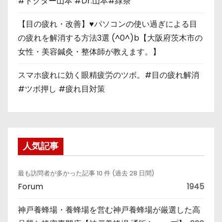
#ドクター山本 #Dr.山本#緑茶
【目の疲れ・改善】♥パソコンの使い過ぎによる目
の疲れを解消する方法3選 (^0^)b【大阪府茨木市の
女性・美容鍼灸・整体師が教えます。】
スマホ疲れに効く眼精疲労のツボ。#目の疲れ解消
#ツボ押し #疲れ目対策
人気記事
最も訪問者が多かった記事 10 件 (過去 28 日間)
Forum
1945
神戸養蜂場・養蜂場を営む神戸養蜂場が厳選した高