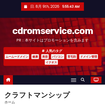
コ
日. 8月 9th, 2026
5:55:44 AM
ン
テ
ン
cdromservice.com
ツ
へ
PR：本サイトはプロモーションを含みます
ス
キ
人気のタグ
ッ
ムームードメイン
健康
美容
パソコン
育毛剤
ドメイン管理
プ
イクオス
クラフトマンシップ
ホーム