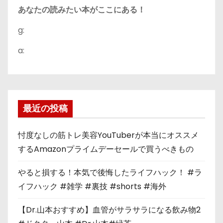
あなたの読みたい本がここにある！
g:
a:
最近の投稿
忖度なしの筋トレ美容YouTuberが本当にオススメ
するAmazonプライムデーセールで買うべきもの
やると損する！本気で後悔したライフハック！ #ラ
イフハック #雑学 #裏技 #shorts #海外
【Dr.山本おすすめ】血管がサラサラになる飲み物2