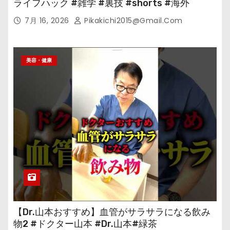
ライフハック #雑学 #裏技 #shorts #海外
7月 16, 2026
Pikakichi2015@gmail.com
美容・健康
【Dr.山本おすすめ】血管がサラサラになる飲み
物2 #ドクター山本 #Dr.山本#緑茶