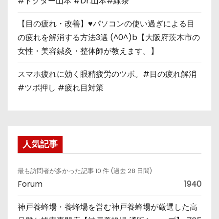
#ドクター山本 #Dr.山本#緑茶
【目の疲れ・改善】♥パソコンの使い過ぎによる目
の疲れを解消する方法3選 (^0^)b【大阪府茨木市の
女性・美容鍼灸・整体師が教えます。】
スマホ疲れに効く眼精疲労のツボ。#目の疲れ解消
#ツボ押し #疲れ目対策
人気記事
最も訪問者が多かった記事 10 件 (過去 28 日間)
Forum
1940
神戸養蜂場・養蜂場を営む神戸養蜂場が厳選した高