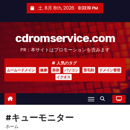
コ
土. 8月 8th, 2026
8:33:19 PM
ン
テ
ン
cdromservice.com
ツ
へ
PR：本サイトはプロモーションを含みます
ス
キ
人気のタグ
ッ
ムームードメイン
健康
美容
パソコン
育毛剤
ドメイン管理
プ
イクオス
#キューモニター
ホーム