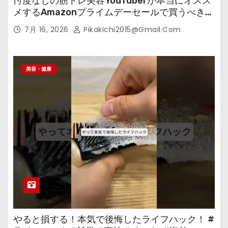
忖度なしの筋トレ美容YouTuberが本当にオスス
メするAmazonプライムデーセールで買うべきも
の
7月 16, 2026
Pikakichi2015@gmail.com
美容・健康
やると損する！本気で後悔したライフハック！ #