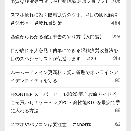
品質な蜂蜜専門店【神戸養蜂場 通販ショップ】
705
スマホ疲れに効く眼精疲労のツボ。#目の疲れ解消
#ツボ押し #疲れ目対策
454
基礎からわかる確定申告のやり方【入門編】
228
目が疲れる人必見！簡単にできる眼精疲労改善法を
目のスペシャリストが伝授します！ #29
214
ムームードメイン更新料：賢い管理でオンラインア
イデンティティを守る
96
FRONTIER スーパーセール2026 完全攻略ガイド 今
こそ買い時！ゲーミングPC・高性能BTOを最安で手
に入れる方法
66
スマホやパソコンは要注意 ！#shorts
63