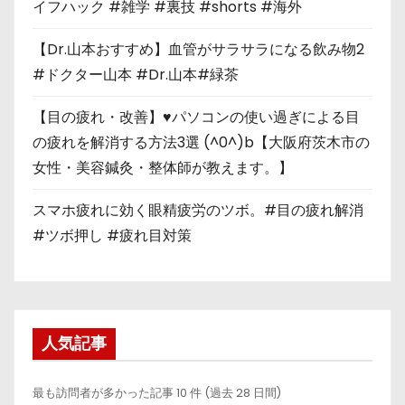
イフハック #雑学 #裏技 #shorts #海外
【Dr.山本おすすめ】血管がサラサラになる飲み物2
#ドクター山本 #Dr.山本#緑茶
【目の疲れ・改善】♥パソコンの使い過ぎによる目
の疲れを解消する方法3選 (^0^)b【大阪府茨木市の
女性・美容鍼灸・整体師が教えます。】
スマホ疲れに効く眼精疲労のツボ。#目の疲れ解消
#ツボ押し #疲れ目対策
人気記事
最も訪問者が多かった記事 10 件 (過去 28 日間)