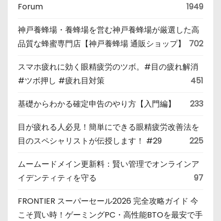
Forum
1949
神戸養蜂場・養蜂場を営む神戸養蜂場が厳選した高
品質な蜂蜜専門店【神戸養蜂場 通販ショップ】
702
スマホ疲れに効く眼精疲労のツボ。#目の疲れ解消
#ツボ押し #疲れ目対策
451
基礎からわかる確定申告のやり方【入門編】
233
目が疲れる人必見！簡単にできる眼精疲労改善法を
目のスペシャリストが伝授します！ #29
225
ムームードメイン更新料：賢い管理でオンラインア
イデンティティを守る
97
FRONTIER スーパーセール2026 完全攻略ガイド 今
こそ買い時！ゲーミングPC・高性能BTOを最安で手