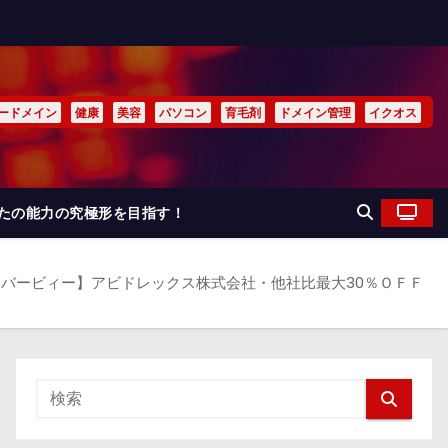
ードメイン
健康
美容
パソコン
育毛剤
ドメイン管理
イクオス
なたの能力の究極形を目指す！
バービィー】アビドレックス株式会社・他社比最大30％ＯＦＦ