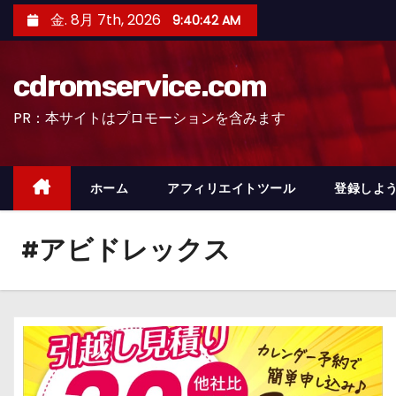
コ
金. 8月 7th, 2026
9:40:43 AM
ン
テ
cdromservice.com
ン
ツ
PR：本サイトはプロモーションを含みます
へ
ス
キ
ホーム
アフィリエイトツール
登録しよう
ッ
プ
#アビドレックス