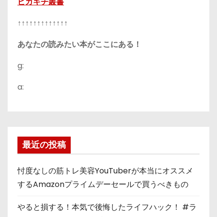
ピカキチ叢書
↑↑↑↑↑↑↑↑↑↑↑↑↑
あなたの読みたい本がここにある！
g:
a:
最近の投稿
忖度なしの筋トレ美容YouTuberが本当にオススメ
するAmazonプライムデーセールで買うべきもの
やると損する！本気で後悔したライフハック！ #ラ