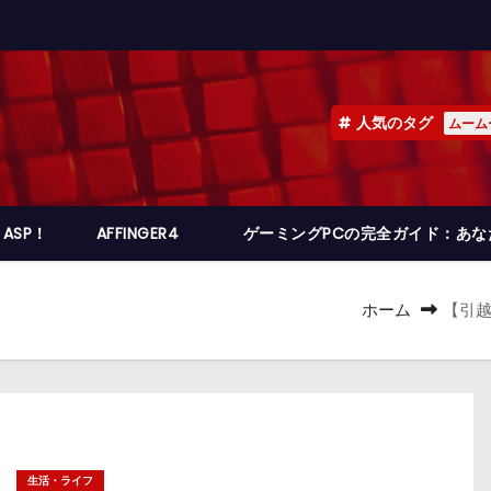
人気のタグ
ムーム
ASP！
AFFINGER4
ゲーミングPCの完全ガイド：あ
ホーム
【引越
生活・ライフ