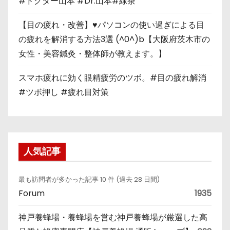
#ドクター山本 #Dr.山本#緑茶
【目の疲れ・改善】♥パソコンの使い過ぎによる目
の疲れを解消する方法3選 (^0^)b【大阪府茨木市の
女性・美容鍼灸・整体師が教えます。】
スマホ疲れに効く眼精疲労のツボ。#目の疲れ解消
#ツボ押し #疲れ目対策
人気記事
最も訪問者が多かった記事 10 件 (過去 28 日間)
Forum
1935
神戸養蜂場・養蜂場を営む神戸養蜂場が厳選した高