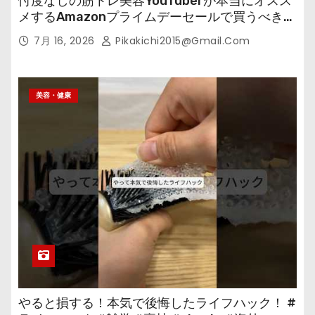
忖度なしの筋トレ美容YouTuberが本当にオスス
メするAmazonプライムデーセールで買うべきも
の
7月 16, 2026
Pikakichi2015@gmail.com
美容・健康
やると損する！本気で後悔したライフハック！ #