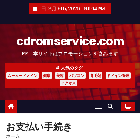
コ
日. 8月 9th, 2026
9:11:04 PM
ン
テ
ン
cdromservice.com
ツ
へ
PR：本サイトはプロモーションを含みます
ス
キ
人気のタグ
ッ
ムームードメイン
健康
美容
パソコン
育毛剤
ドメイン管理
プ
イクオス
お支払い手続き
ホーム