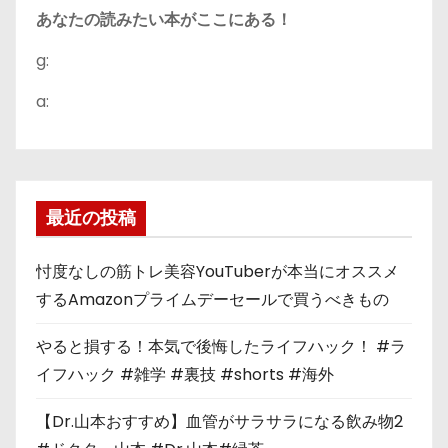
あなたの読みたい本がここにある！
g:
a:
最近の投稿
忖度なしの筋トレ美容YouTuberが本当にオススメ
するAmazonプライムデーセールで買うべきもの
やると損する！本気で後悔したライフハック！ #ラ
イフハック #雑学 #裏技 #shorts #海外
【Dr.山本おすすめ】血管がサラサラになる飲み物2