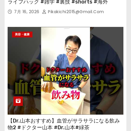
ライフハック #雑学 #裏技 #shorts #海外
7月 16, 2026
Pikakichi2015@gmail.com
美容・健康
【Dr.山本おすすめ】血管がサラサラになる飲み
物2 #ドクター山本 #Dr.山本#緑茶