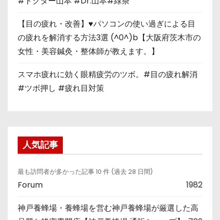
#ドクター山本 #Dr.山本#緑茶
【目の疲れ・改善】♥パソコンの使い過ぎによる目
の疲れを解消する方法3選 (^0^)b【大阪府茨木市の
女性・美容鍼灸・整体師が教えます。】
スマホ疲れに効く眼精疲労のツボ。#目の疲れ解消
#ツボ押し #疲れ目対策
人気記事
最も訪問者が多かった記事 10 件 (過去 28 日間)
Forum
1982
神戸養蜂場・養蜂場を営む神戸養蜂場が厳選した高