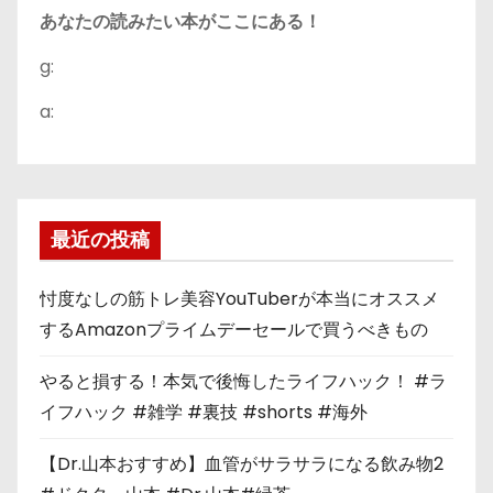
あなたの読みたい本がここにある！
g:
a:
最近の投稿
忖度なしの筋トレ美容YouTuberが本当にオススメ
するAmazonプライムデーセールで買うべきもの
やると損する！本気で後悔したライフハック！ #ラ
イフハック #雑学 #裏技 #shorts #海外
【Dr.山本おすすめ】血管がサラサラになる飲み物2