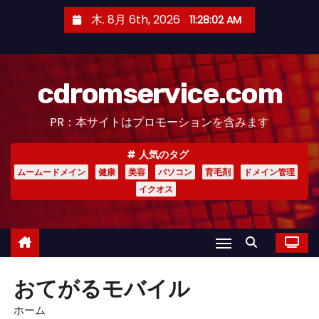
コ
木. 8月 6th, 2026
11:28:02 AM
ン
テ
ン
cdromservice.com
ツ
へ
PR：本サイトはプロモーションを含みます
ス
キ
人気のタグ
ッ
ムームードメイン
健康
美容
パソコン
育毛剤
ドメイン管理
プ
イクオス
おてがるモバイル
ホーム