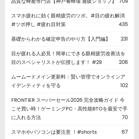
品質な蜂蜜専門店【神戸養蜂場 通販ショップ】
709
スマホ疲れに効く眼精疲労のツボ。#目の疲れ解消
#ツボ押し #疲れ目対策
435
基礎からわかる確定申告のやり方【入門編】
231
目が疲れる人必見！簡単にできる眼精疲労改善法を
目のスペシャリストが伝授します！ #29
208
ムームードメイン更新料：賢い管理でオンラインア
イデンティティを守る
102
FRONTIER スーパーセール2026 完全攻略ガイド 今
こそ買い時！ゲーミングPC・高性能BTOを最安で手
に入れる方法
70
スマホやパソコンは要注意 ！#shorts
67