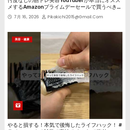
忖度なしの筋トレ美容YouTuberが本当にオスス
メするAmazonプライムデーセールで買うべきも
の
7月 16, 2026
Pikakichi2015@gmail.com
美容・健康
やると損する！本気で後悔したライフハック！ #