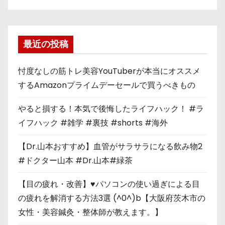
最近の投稿
忖度なしの筋トレ美容YouTuberが本当にオススメ
するAmazonプライムデーセールで買うべきもの
やると損する！本気で後悔したライフハック！ #ラ
イフハック #雑学 #裏技 #shorts #海外
【Dr.山本おすすめ】血管がサラサラになる飲み物2
#ドクター山本 #Dr.山本#緑茶
【目の疲れ・改善】♥パソコンの使い過ぎによる目
の疲れを解消する方法3選 (^0^)b【大阪府茨木市の
女性・美容鍼灸・整体師が教えます。】