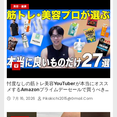
美容・健康
忖度なしの筋トレ美容YouTuberが本当にオスス
メするAmazonプライムデーセールで買うべきも
の
7月 16, 2026
Pikakichi2015@gmail.com