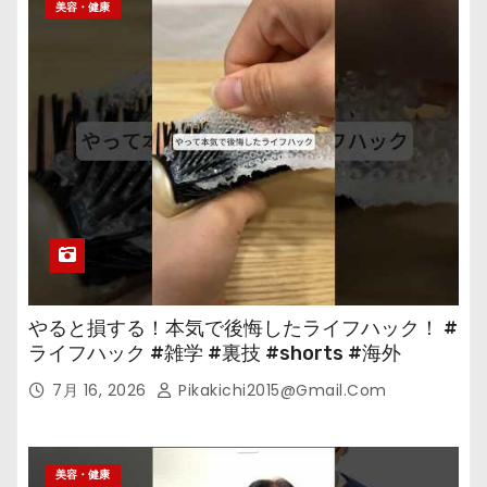
美容・健康
やると損する！本気で後悔したライフハック！ #
ライフハック #雑学 #裏技 #shorts #海外
7月 16, 2026
Pikakichi2015@gmail.com
美容・健康