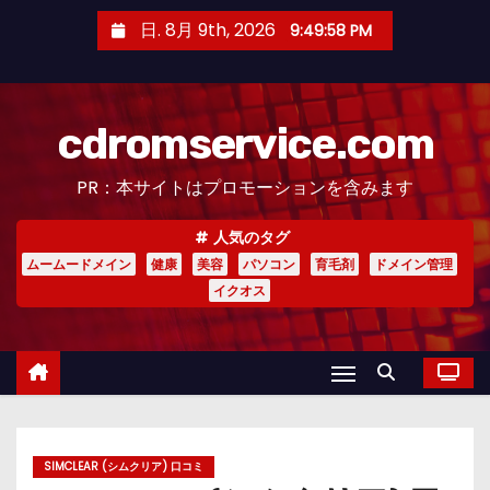
コ
日. 8月 9th, 2026
9:50:00 PM
ン
テ
ン
cdromservice.com
ツ
へ
PR：本サイトはプロモーションを含みます
ス
キ
人気のタグ
ッ
ムームードメイン
健康
美容
パソコン
育毛剤
ドメイン管理
プ
イクオス
SIMCLEAR (シムクリア) 口コミ