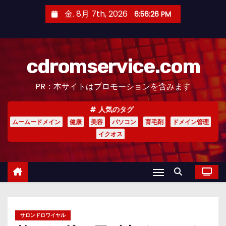
コ
金. 8月 7th, 2026
6:56:27 PM
ン
テ
ン
cdromservice.com
ツ
へ
PR：本サイトはプロモーションを含みます
ス
キ
人気のタグ
ッ
ムームードメイン
健康
美容
パソコン
育毛剤
ドメイン管理
プ
イクオス
サロンドロワイヤル