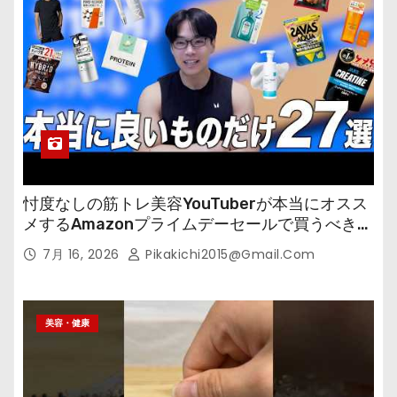
忖度なしの筋トレ美容YouTuberが本当にオスス
メするAmazonプライムデーセールで買うべきも
の
7月 16, 2026
Pikakichi2015@gmail.com
美容・健康