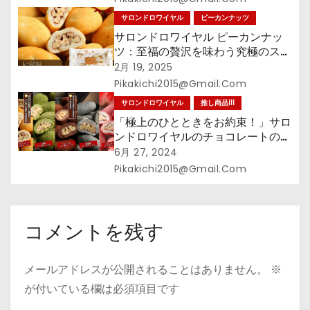
サロンドロワイヤル
ピーカンナッツ
サロンドロワイヤル ピーカンナッ
ツ：至福の贅沢を味わう究極のスイ
ーツ
2月 19, 2025
Pikakichi2015@gmail.com
サロンドロワイヤル
推し商品III
「極上のひとときをお約束！」サロ
ンドロワイヤルのチョコレートの魅
力
6月 27, 2024
Pikakichi2015@gmail.com
コメントを残す
メールアドレスが公開されることはありません。
※
が付いている欄は必須項目です