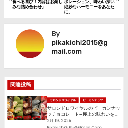
稿
食べる喜び！内容はお楽し
ボレーション、味わい深い
みな詰め合わせ」
絶妙なハーモニーをあなた
ナ
に」
ビ
By
ゲ
pikakichi2015@g
ー
mail.com
シ
ョ
ン
関連投稿
サロンドロワイヤル
ピーカンナッツ
サロンドロワイヤルのピーカンナッ
ツチョコレート—極上の味わいをあ
なたに
2月 19, 2025
Pikakichi2015@gmail.com