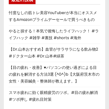
忖度なしの筋トレ美容YouTuberが本当にオススメ
するAmazonプライムデーセールで買うべきもの
やると損する！本気で後悔したライフハック！ #ラ
イフハック #雑学 #裏技 #shorts #海外
【Dr.山本おすすめ】血管がサラサラになる飲み物2
#ドクター山本 #Dr.山本#緑茶
【目の疲れ・改善】♥パソコンの使い過ぎによる目
の疲れを解消する方法3選 (^0^)b【大阪府茨木市の
女性・美容鍼灸・整体師が教えます。】
スマホ疲れに効く眼精疲労のツボ。#目の疲れ解消
#ツボ押し #疲れ目対策