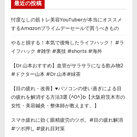
最近の投稿
忖度なしの筋トレ美容YouTuberが本当にオススメ
するAmazonプライムデーセールで買うべきもの
やると損する！本気で後悔したライフハック！ #ラ
イフハック #雑学 #裏技 #shorts #海外
【Dr.山本おすすめ】血管がサラサラになる飲み物2
#ドクター山本 #Dr.山本#緑茶
【目の疲れ・改善】♥パソコンの使い過ぎによる目
の疲れを解消する方法3選 (^0^)b【大阪府茨木市の
女性・美容鍼灸・整体師が教えます。】
スマホ疲れに効く眼精疲労のツボ。#目の疲れ解消
#ツボ押し #疲れ目対策