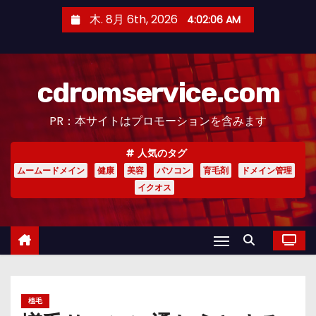
コ
木. 8月 6th, 2026
4:02:07 AM
ン
テ
ン
cdromservice.com
ツ
へ
PR：本サイトはプロモーションを含みます
ス
キ
人気のタグ
ッ
ムームードメイン
健康
美容
パソコン
育毛剤
ドメイン管理
プ
イクオス
植毛