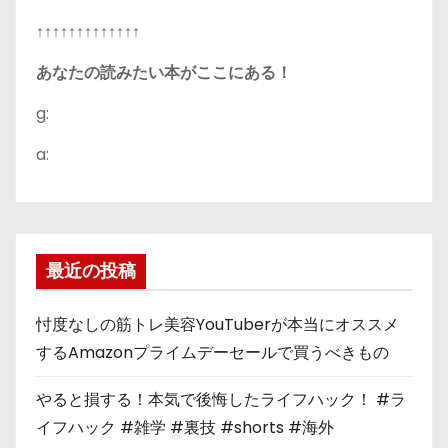
↑↑↑↑↑↑↑↑↑↑↑↑↑
あなたの読みたい本がここにある！
g:
a:
最近の投稿
忖度なしの筋トレ美容YouTuberが本当にオススメ
するAmazonプライムデーセールで買うべきもの
やると損する！本気で後悔したライフハック！ #ラ
イフハック #雑学 #裏技 #shorts #海外