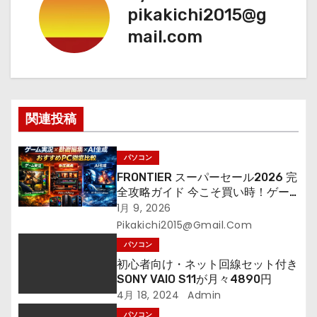
ビ
pikakichi2015@g
mail.com
ゲ
ー
シ
関連投稿
ョ
ン
パソコン
FRONTIER スーパーセール2026 完
全攻略ガイド 今こそ買い時！ゲー
ミングPC・高性能BTOを最安で手
1月 9, 2026
に入れる方法
Pikakichi2015@gmail.com
パソコン
初心者向け・ネット回線セット付き
SONY VAIO S11が月々4890円
4月 18, 2024
Admin
パソコン