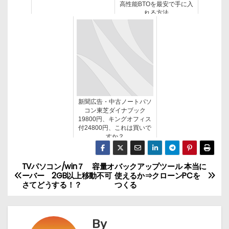
高性能BTOを最安で手に入
れる方法
新聞広告・中古ノートパソ
コン東芝ダイナブック
19800円、キングオフィス
付24800円、これは買いで
すか？
TVパソコン/win７ 容量オ
バックアップツール 本当に
投
ーバー 2GB以上移動不可
使えるか⇒クローンPCを
さてどうする！？
つくる
稿
ナ
By