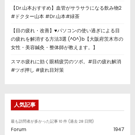
【Dr.山本おすすめ】血管がサラサラになる飲み物2
#ドクター山本 #Dr.山本#緑茶
【目の疲れ・改善】♥パソコンの使い過ぎによる目
の疲れを解消する方法3選 (^0^)b【大阪府茨木市の
女性・美容鍼灸・整体師が教えます。】
スマホ疲れに効く眼精疲労のツボ。#目の疲れ解消
#ツボ押し #疲れ目対策
人気記事
最も訪問者が多かった記事 10 件 (過去 28 日間)
Forum
1947