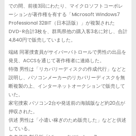
での間、前後3回にわたり、マイクロソフトコーポレ
ーションが著作権を有する「Microsoft Windows7
Professional 32BIT（日本語版）」が複製された
DVD-R合計3枚を、群馬県他の購入客3名に対し、合計
4,840円で販売していました。
端緒 同署捜査員がサイバーパトロールで男性の出品を
発見、ACCSを通じて著作権者に連絡した。
特徴 男性は「リカバリーディスクの作成代行」などと
説明し、パソコンメーカーのリカバリーディスクを無
断複製の上、インターネットオークションで販売して
いた。
家宅捜索 パソコン2台や発送前の海賊版など約20点が
押収された。
供述 男性は「小遣い稼ぎのため販売した」などと供述
している。