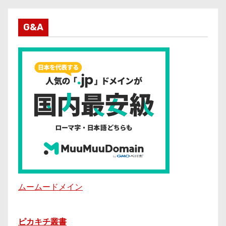
G&A
ムームードメイン
ピカキチ叢書