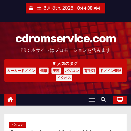
コ
土. 8月 8th, 2026
8:44:39 AM
ン
テ
ン
cdromservice.com
ツ
へ
PR：本サイトはプロモーションを含みます
ス
キ
人気のタグ
ッ
ムームードメイン
健康
美容
パソコン
育毛剤
ドメイン管理
プ
イクオス
パソコン