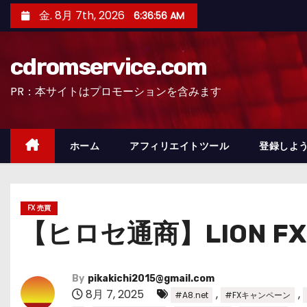
コ
金. 8月 7th, 2026
6:36:58 AM
ン
テ
cdromservice.com
ン
ツ
PR：本サイトはプロモーションを含みます
へ
ス
キ
ホーム
アフィリエイトツール
登録しよう
ッ
プ
FX 売買
【ヒロセ通商】LION 
By
pikakichi2015@gmail.com
8月 7, 2025
,
,
#A8.net
#FXキャンペーン