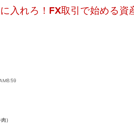
を手に入れろ！FX取引で始める資
AM8:59
キ肉）