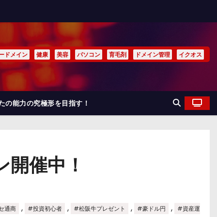
ードメイン
健康
美容
パソコン
育毛剤
ドメイン管理
イクオス
なたの能力の究極形を目指す！
ーン開催中！
,
,
,
,
セ通商
#投資初心者
#松阪牛プレゼント
#豪ドル円
#資産運