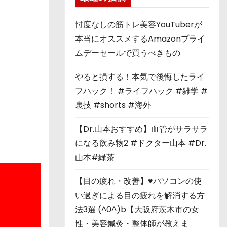
忖度なしの筋トレ美容YouTuberが
本当にオススメするAmazonプライ
ムデーセールで買うべきもの
やると損する！本気で後悔したライ
フハック！ #ライフハック #雑学 #
裏技 #shorts #海外
【Dr.山本おすすめ】血管がサラサラ
になる飲み物2 #ドクター山本 #Dr.
山本#緑茶
【目の疲れ・改善】♥パソコンの使
い過ぎによる目の疲れを解消する方
法3選 (^0^)b【大阪府茨木市の女
性・美容鍼灸・整体師が教えま