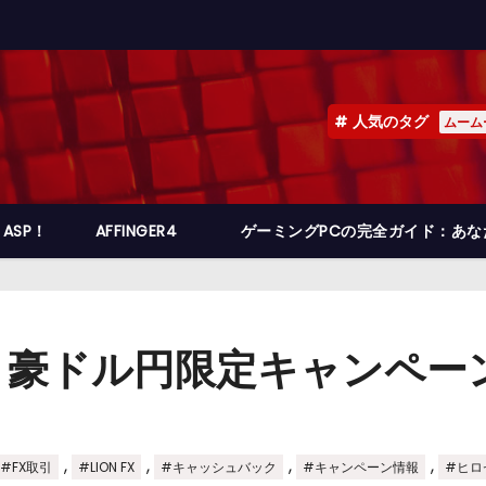
人気のタグ
ムーム
ASP！
AFFINGER4
ゲーミングPCの完全ガイド：あ
FX 豪ドル円限定キャンペ
,
,
,
,
#FX取引
#LION FX
#キャッシュバック
#キャンペーン情報
#ヒロ