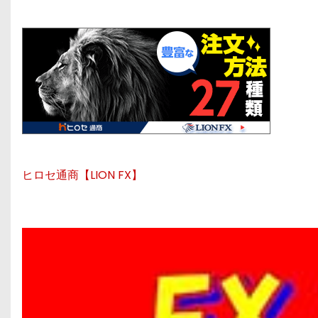
ヒロセ通商【LION FX】