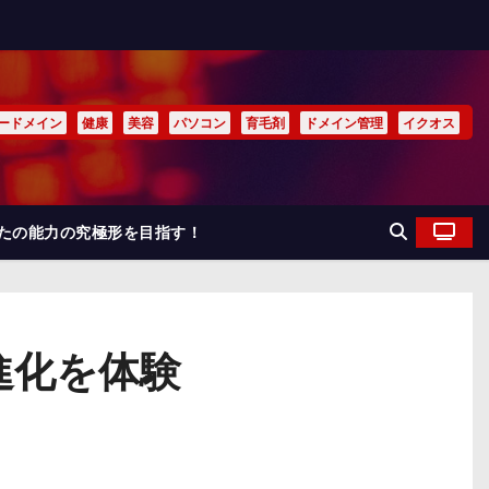
ードメイン
健康
美容
パソコン
育毛剤
ドメイン管理
イクオス
なたの能力の究極形を目指す！
進化を体験