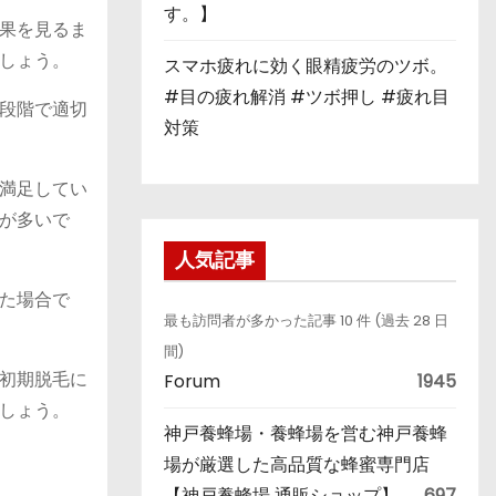
す。】
果を見るま
しょう。
スマホ疲れに効く眼精疲労のツボ。
#目の疲れ解消 #ツボ押し #疲れ目
段階で適切
対策
満足してい
が多いで
人気記事
た場合で
最も訪問者が多かった記事 10 件 (過去 28 日
間)
初期脱毛に
Forum
1945
しょう。
神戸養蜂場・養蜂場を営む神戸養蜂
場が厳選した高品質な蜂蜜専門店
【神戸養蜂場 通販ショップ】
697