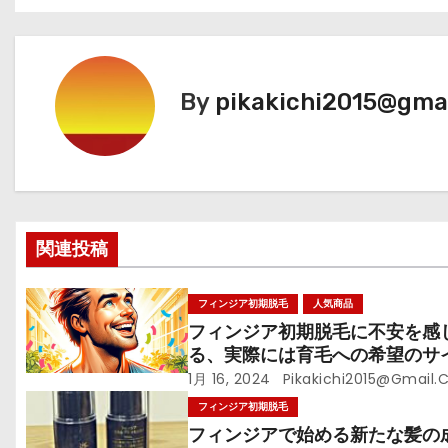
稿
ナ
ビ
By
pikakichi2015@gma
ゲ
ー
シ
関連投稿
ョ
ン
フィンジア初期脱毛
人気商品
フィンジア初期脱毛に不安を感
る、実際には育毛への希望のサ
ン!?
1月 16, 2024
Pikakichi2015@gmail
フィンジア初期脱毛
フィンジアで始める新たな髪の