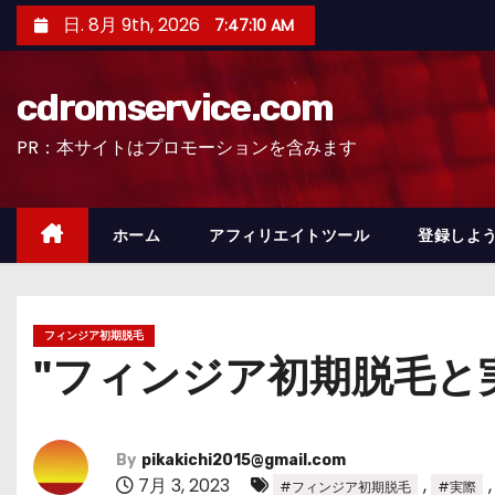
コ
日. 8月 9th, 2026
7:47:11 AM
ン
テ
cdromservice.com
ン
ツ
PR：本サイトはプロモーションを含みます
へ
ス
キ
ホーム
アフィリエイトツール
登録しよう
ッ
プ
フィンジア初期脱毛
"フィンジア初期脱毛と実
By
pikakichi2015@gmail.com
7月 3, 2023
,
#フィンジア初期脱毛
#実際