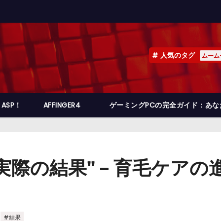
人気のタグ
ムーム
ASP！
AFFINGER4
ゲーミングPCの完全ガイド：あ
際の結果" – 育毛ケアの
,
#結果