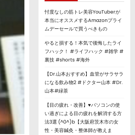
忖度なしの筋トレ美容YouTuberが
本当にオススメするAmazonプライ
ムデーセールで買うべきもの
やると損する！本気で後悔したライ
フハック！ #ライフハック #雑学 #
裏技 #shorts #海外
【Dr.山本おすすめ】血管がサラサラ
になる飲み物2 #ドクター山本 #Dr.
山本#緑茶
【目の疲れ・改善】♥パソコンの使
い過ぎによる目の疲れを解消する方
法3選 (^0^)b【大阪府茨木市の女
性・美容鍼灸・整体師が教えま