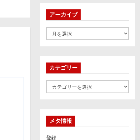
アーカイブ
ア
ー
カ
イ
ブ
カテゴリー
カ
テ
ゴ
リ
ー
メタ情報
登録