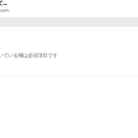
て、
！
.com
いている欄は必須項目です