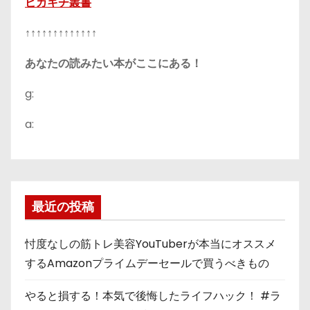
ピカキチ叢書
↑↑↑↑↑↑↑↑↑↑↑↑↑
あなたの読みたい本がここにある！
g:
a:
最近の投稿
忖度なしの筋トレ美容YouTuberが本当にオススメ
するAmazonプライムデーセールで買うべきもの
やると損する！本気で後悔したライフハック！ #ラ