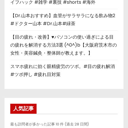
イフハック #雑学 #裏技 #shorts #海外
【Dr.山本おすすめ】血管がサラサラになる飲み物2
#ドクター山本 #Dr.山本#緑茶
【目の疲れ・改善】♥パソコンの使い過ぎによる目
の疲れを解消する方法3選 (^0^)b【大阪府茨木市の
女性・美容鍼灸・整体師が教えます。】
スマホ疲れに効く眼精疲労のツボ。#目の疲れ解消
#ツボ押し #疲れ目対策
人気記事
最も訪問者が多かった記事 10 件 (過去 28 日間)