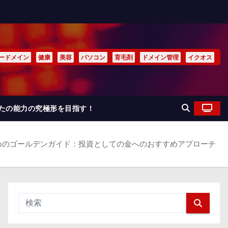
ードメイン
健康
美容
パソコン
育毛剤
ドメイン管理
イクオス
なたの能力の究極形を目指す！
めのゴールデンガイド：投資としての金へのおすすめアプローチ