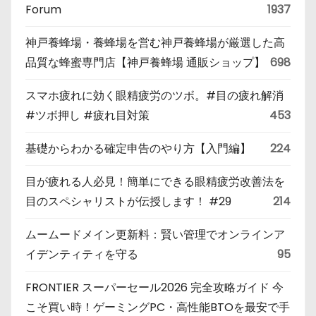
Forum
1937
神戸養蜂場・養蜂場を営む神戸養蜂場が厳選した高
品質な蜂蜜専門店【神戸養蜂場 通販ショップ】
698
スマホ疲れに効く眼精疲労のツボ。#目の疲れ解消
#ツボ押し #疲れ目対策
453
基礎からわかる確定申告のやり方【入門編】
224
目が疲れる人必見！簡単にできる眼精疲労改善法を
目のスペシャリストが伝授します！ #29
214
ムームードメイン更新料：賢い管理でオンラインア
イデンティティを守る
95
FRONTIER スーパーセール2026 完全攻略ガイド 今
こそ買い時！ゲーミングPC・高性能BTOを最安で手