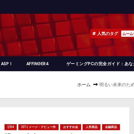
人気のタグ
ムーム
ASP！
AFFINGER4
ゲーミングPCの完全ガイド：あ
ホーム
明るい未来のた
1/64
1STイメージ・デビュー作
おすすめ金
人気商品
金融商品