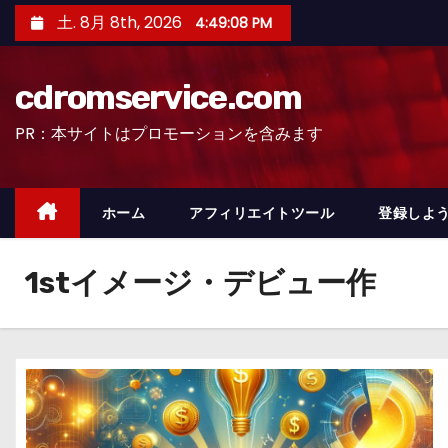
コ
土. 8月 8th, 2026
4:49:09 PM
ン
テ
cdromservice.com
ン
ツ
PR：本サイトはプロモーションを含みます
へ
ス
キ
ホーム
アフィリエイトツール
登録しよう
ッ
プ
1stイメージ・デビュー作