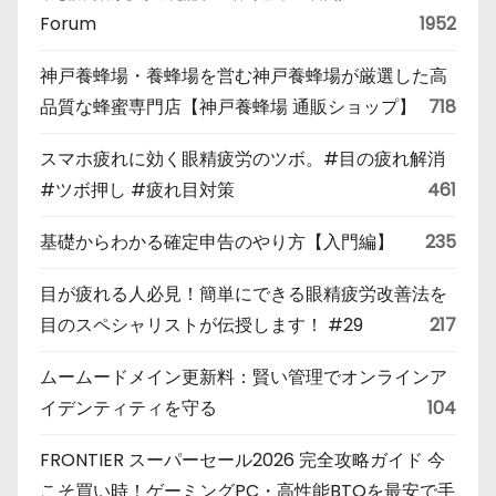
Forum
1952
神戸養蜂場・養蜂場を営む神戸養蜂場が厳選した高
品質な蜂蜜専門店【神戸養蜂場 通販ショップ】
718
スマホ疲れに効く眼精疲労のツボ。#目の疲れ解消
#ツボ押し #疲れ目対策
461
基礎からわかる確定申告のやり方【入門編】
235
目が疲れる人必見！簡単にできる眼精疲労改善法を
目のスペシャリストが伝授します！ #29
217
ムームードメイン更新料：賢い管理でオンラインア
イデンティティを守る
104
FRONTIER スーパーセール2026 完全攻略ガイド 今
こそ買い時！ゲーミングPC・高性能BTOを最安で手