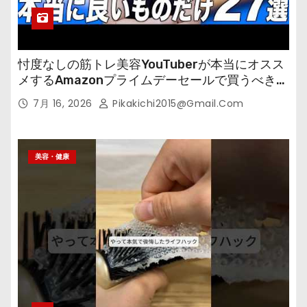
忖度なしの筋トレ美容YouTuberが本当にオスス
メするAmazonプライムデーセールで買うべきも
の
7月 16, 2026
Pikakichi2015@gmail.com
美容・健康