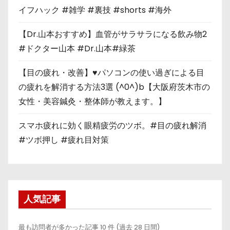
イフハック #雑学 #裏技 #shorts #海外
【Dr.山本おすすめ】血管がサラサラになる飲み物2
#ドクター山本 #Dr.山本#緑茶
【目の疲れ・改善】♥パソコンの使い過ぎによる目
の疲れを解消する方法3選 (^0^)b【大阪府茨木市の
女性・美容鍼灸・整体師が教えます。】
スマホ疲れに効く眼精疲労のツボ。#目の疲れ解消
#ツボ押し #疲れ目対策
人気記事
最も訪問者が多かった記事 10 件 (過去 28 日間)