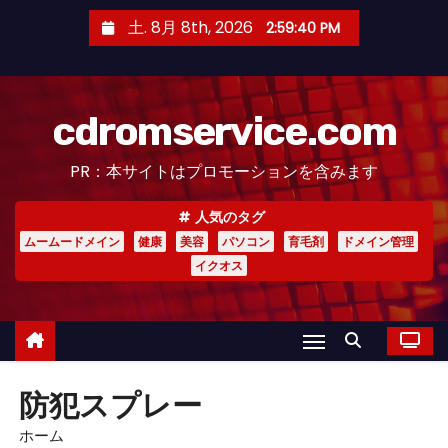
コ
土. 8月 8th, 2026
2:59:41 PM
ン
テ
ン
cdromservice.com
ツ
へ
PR：本サイトはプロモーションを含みます
ス
キ
人気のタグ
ッ
ムームードメイン
健康
美容
パソコン
育毛剤
ドメイン管理
プ
イクオス
防犯スプレー
ホーム