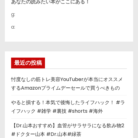
あなたの読みたい本がここにある！
g:
a:
最近の投稿
忖度なしの筋トレ美容YouTuberが本当にオススメ
するAmazonプライムデーセールで買うべきもの
やると損する！本気で後悔したライフハック！ #ラ
イフハック #雑学 #裏技 #shorts #海外
【Dr.山本おすすめ】血管がサラサラになる飲み物2
#ドクター山本 #Dr.山本#緑茶