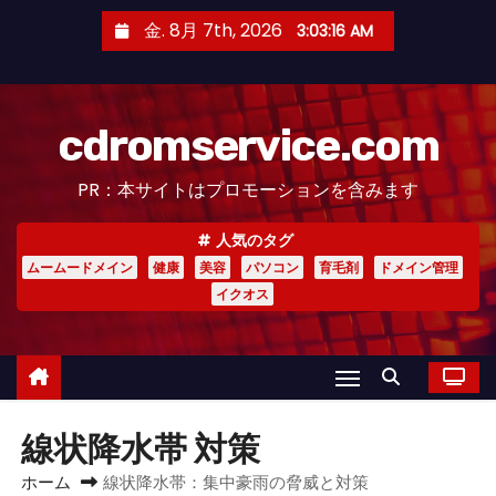
コ
金. 8月 7th, 2026
3:03:16 AM
ン
テ
ン
cdromservice.com
ツ
へ
PR：本サイトはプロモーションを含みます
ス
キ
人気のタグ
ッ
ムームードメイン
健康
美容
パソコン
育毛剤
ドメイン管理
プ
イクオス
線状降水帯 対策
ホーム
線状降水帯：集中豪雨の脅威と対策