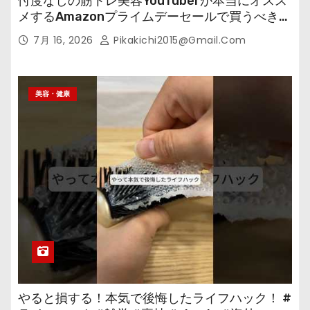
忖度なしの筋トレ美容YouTuberが本当にオスス
メするAmazonプライムデーセールで買うべきも
の
7月 16, 2026
Pikakichi2015@gmail.com
美容・健康
やると損する！本気で後悔したライフハック！ #