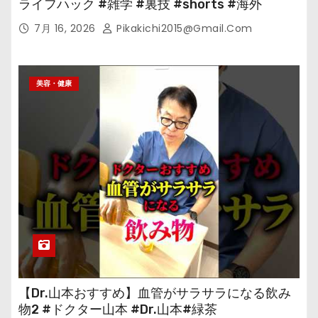
ライフハック #雑学 #裏技 #shorts #海外
7月 16, 2026
Pikakichi2015@gmail.com
美容・健康
【Dr.山本おすすめ】血管がサラサラになる飲み
物2 #ドクター山本 #Dr.山本#緑茶