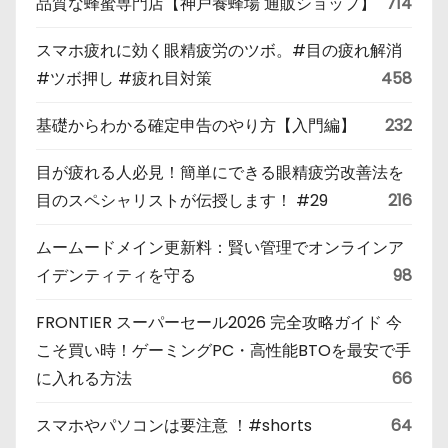
品質な蜂蜜専門店【神戸養蜂場 通販ショップ】
714
スマホ疲れに効く眼精疲労のツボ。#目の疲れ解消
#ツボ押し #疲れ目対策
458
基礎からわかる確定申告のやり方【入門編】
232
目が疲れる人必見！簡単にできる眼精疲労改善法を
目のスペシャリストが伝授します！ #29
216
ムームードメイン更新料：賢い管理でオンラインア
イデンティティを守る
98
FRONTIER スーパーセール2026 完全攻略ガイド 今
こそ買い時！ゲーミングPC・高性能BTOを最安で手
に入れる方法
66
スマホやパソコンは要注意 ！#shorts
64