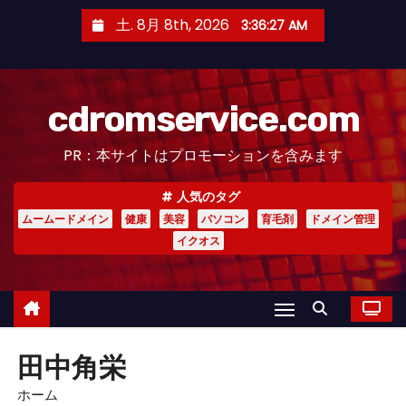
コ
土. 8月 8th, 2026
3:36:28 AM
ン
テ
ン
cdromservice.com
ツ
へ
PR：本サイトはプロモーションを含みます
ス
キ
人気のタグ
ッ
ムームードメイン
健康
美容
パソコン
育毛剤
ドメイン管理
プ
イクオス
田中角栄
ホーム