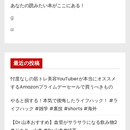
あなたの読みたい本がここにある！
g:
a:
最近の投稿
忖度なしの筋トレ美容YouTuberが本当にオススメ
するAmazonプライムデーセールで買うべきもの
やると損する！本気で後悔したライフハック！ #ラ
イフハック #雑学 #裏技 #shorts #海外
【Dr.山本おすすめ】血管がサラサラになる飲み物2