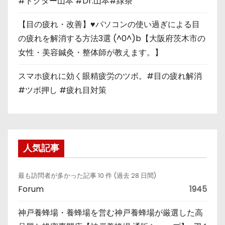
#ドクター山本 #Dr.山本#緑茶
【目の疲れ・改善】♥パソコンの使い過ぎによる目
の疲れを解消する方法3選 (^0^)b【大阪府茨木市の
女性・美容鍼灸・整体師が教えます。】
スマホ疲れに効く眼精疲労のツボ。#目の疲れ解消
#ツボ押し #疲れ目対策
人気記事
最も訪問者が多かった記事 10 件 (過去 28 日間)
Forum
1945
神戸養蜂場・養蜂場を営む神戸養蜂場が厳選した高