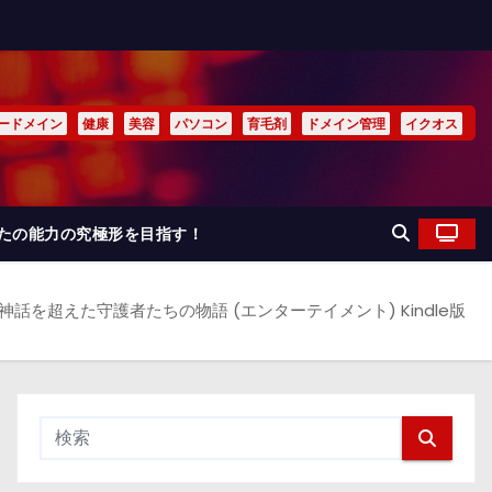
ードメイン
健康
美容
パソコン
育毛剤
ドメイン管理
イクオス
なたの能力の究極形を目指す！
神話を超えた守護者たちの物語 (エンターテイメント) Kindle版