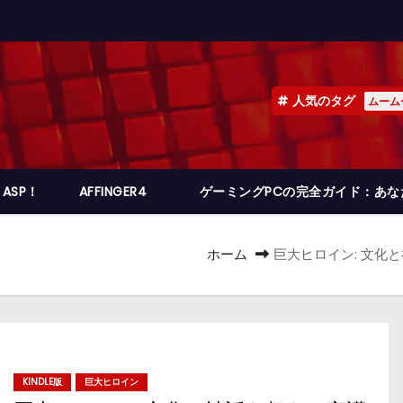
人気のタグ
ムーム
ASP！
AFFINGER4
ゲーミングPCの完全ガイド：あ
ホーム
巨大ヒロイン: 文化と
KINDLE版
巨大ヒロイン