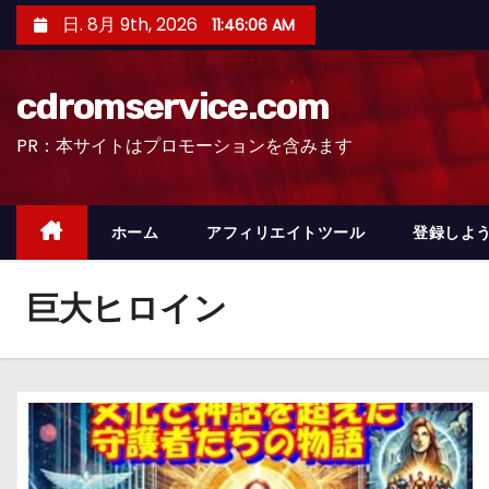
コ
日. 8月 9th, 2026
11:46:07 AM
ン
テ
cdromservice.com
ン
ツ
PR：本サイトはプロモーションを含みます
へ
ス
キ
ホーム
アフィリエイトツール
登録しよう
ッ
プ
巨大ヒロイン