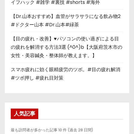
イフハック #雑学 #裏技 #shorts #海外
【Dr.山本おすすめ】血管がサラサラになる飲み物2
#ドクター山本 #Dr.山本#緑茶
【目の疲れ・改善】♥パソコンの使い過ぎによる目
の疲れを解消する方法3選 (^0^)b【大阪府茨木市の
女性・美容鍼灸・整体師が教えます。】
スマホ疲れに効く眼精疲労のツボ。#目の疲れ解消
#ツボ押し #疲れ目対策
人気記事
最も訪問者が多かった記事 10 件 (過去 28 日間)