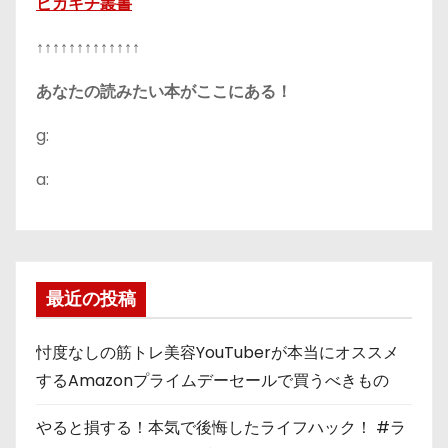
ピカキチ叢書
↑↑↑↑↑↑↑↑↑↑↑↑↑
あなたの読みたい本がここにある！
g:
a:
最近の投稿
忖度なしの筋トレ美容YouTuberが本当にオススメ
するAmazonプライムデーセールで買うべきもの
やると損する！本気で後悔したライフハック！ #ラ