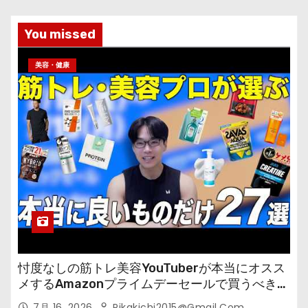
You missed
美容・健康
忖度なしの筋トレ美容YouTuberが本当にオスス
メするAmazonプライムデーセールで買うべきも
の
7月 16, 2026
Pikakichi2015@gmail.com