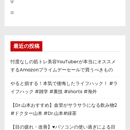
g:
a:
最近の投稿
忖度なしの筋トレ美容YouTuberが本当にオススメ
するAmazonプライムデーセールで買うべきもの
やると損する！本気で後悔したライフハック！ #ラ
イフハック #雑学 #裏技 #shorts #海外
【Dr.山本おすすめ】血管がサラサラになる飲み物2
#ドクター山本 #Dr.山本#緑茶
【目の疲れ・改善】♥パソコンの使い過ぎによる目