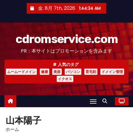
コ
金. 8月 7th, 2026
1:44:34 AM
ン
テ
ン
cdromservice.com
ツ
へ
PR：本サイトはプロモーションを含みます
ス
キ
人気のタグ
ッ
ムームードメイン
健康
美容
パソコン
育毛剤
ドメイン管理
プ
イクオス
山本陽子
ホーム