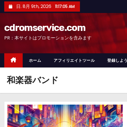
コ
日. 8月 9th, 2026
11:17:06 AM
ン
テ
cdromservice.com
ン
ツ
PR：本サイトはプロモーションを含みます
へ
ス
キ
ホーム
アフィリエイトツール
登録しよう
ッ
プ
和楽器バンド