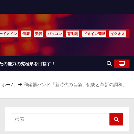
ードメイン
健康
美容
パソコン
育毛剤
ドメイン管理
イクオス
なたの能力の究極形を目指す！
ホーム
和楽器バンド「新時代の音楽、伝統と革新の調和」