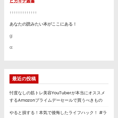
ピカキチ叢書
↑↑↑↑↑↑↑↑↑↑↑↑↑
あなたの読みたい本がここにある！
g:
a:
最近の投稿
忖度なしの筋トレ美容YouTuberが本当にオススメ
するAmazonプライムデーセールで買うべきもの
やると損する！本気で後悔したライフハック！ #ラ