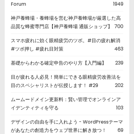
Forum
1949
神戸養蜂場・養蜂場を営む神戸養蜂場が厳選した高
品質な蜂蜜専門店【神戸養蜂場 通販ショップ】
700
スマホ疲れに効く眼精疲労のツボ。#目の疲れ解消
#ツボ押し #疲れ目対策
463
基礎からわかる確定申告のやり方【入門編】
239
目が疲れる人必見！簡単にできる眼精疲労改善法を
目のスペシャリストが伝授します！ #29
202
ムームードメイン更新料：賢い管理でオンラインア
イデンティティを守る
103
デザインの自由を手に入れよう - WordPressテーマ
があなたの創造力をウェブ世界に解き放つ！
69