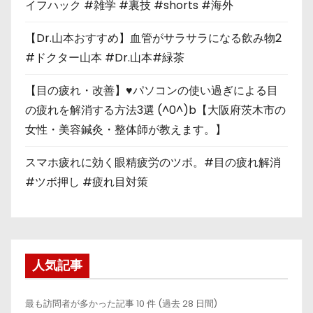
イフハック #雑学 #裏技 #shorts #海外
【Dr.山本おすすめ】血管がサラサラになる飲み物2
#ドクター山本 #Dr.山本#緑茶
【目の疲れ・改善】♥パソコンの使い過ぎによる目
の疲れを解消する方法3選 (^0^)b【大阪府茨木市の
女性・美容鍼灸・整体師が教えます。】
スマホ疲れに効く眼精疲労のツボ。#目の疲れ解消
#ツボ押し #疲れ目対策
人気記事
最も訪問者が多かった記事 10 件 (過去 28 日間)