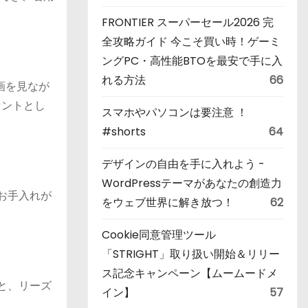
FRONTIER スーパーセール2026 完
全攻略ガイド 今こそ買い時！ゲーミ
ングPC・高性能BTOを最安で手に入
れる方法
66
画を見なが
セントとし
スマホやパソコンは要注意 ！
#shorts
64
デザインの自由を手に入れよう -
WordPressテーマがあなたの創造力
のお手入れが
をウェブ世界に解き放つ！
62
Cookie同意管理ツール
「STRIGHT」取り扱い開始＆リリー
ス記念キャンペーン【ムームードメ
0と、リーズ
イン】
57