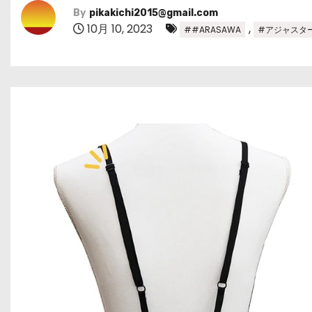
By
pikakichi2015@gmail.com
10月 10, 2023
,
##ARASAWA
#アジャスタ