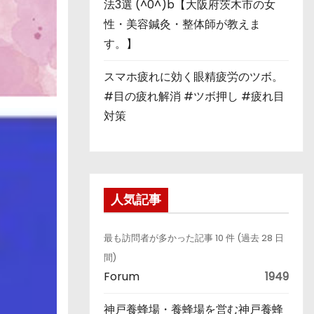
法3選 (^0^)b【大阪府茨木市の女
性・美容鍼灸・整体師が教えま
す。】
スマホ疲れに効く眼精疲労のツボ。
#目の疲れ解消 #ツボ押し #疲れ目
対策
人気記事
最も訪問者が多かった記事 10 件 (過去 28 日
間)
Forum
1949
神戸養蜂場・養蜂場を営む神戸養蜂