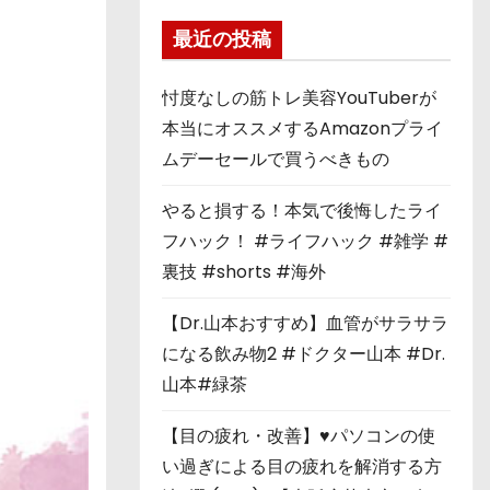
最近の投稿
忖度なしの筋トレ美容YouTuberが
本当にオススメするAmazonプライ
ムデーセールで買うべきもの
やると損する！本気で後悔したライ
フハック！ #ライフハック #雑学 #
裏技 #shorts #海外
【Dr.山本おすすめ】血管がサラサラ
になる飲み物2 #ドクター山本 #Dr.
山本#緑茶
【目の疲れ・改善】♥パソコンの使
い過ぎによる目の疲れを解消する方