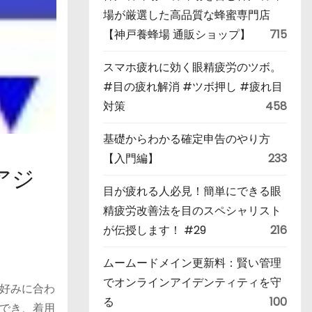
場が厳選した高品質な蜂蜜専門店
【神戸養蜂場 通販ショップ】
715
スマホ疲れに効く眼精疲労のツボ。
#目の疲れ解消 #ツボ押し #疲れ目
対策
458
基礎からわかる確定申告のやり方
【入門編】
233
アジ
目が疲れる人必見！簡単にできる眼
精疲労改善法を目のスペシャリスト
が伝授します！ #29
216
ムームードメイン更新料：賢い管理
でオンラインアイデンティティを守
や好みに合わ
る
100
でき、着用