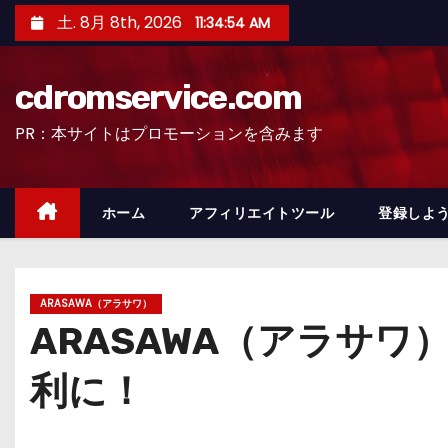
コ
土. 8月 8th, 2026
11:34:56 AM
ン
テ
cdromservice.com
ン
ツ
PR：本サイトはプロモーションを含みます
へ
ス
キ
ホーム
アフィリエイトツール
登録しよう
ッ
プ
ARASAWA（アラサワ）
ARASAWA（アラサ
利に！