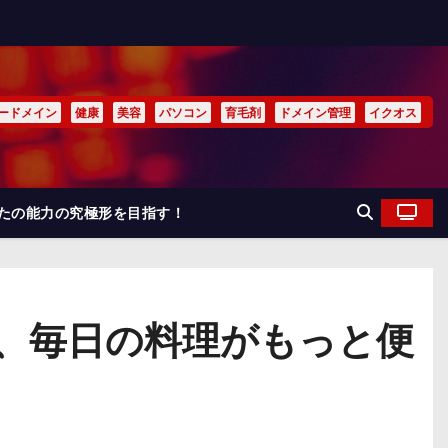
ードメイン
健康
美容
パソコン
育毛剤
ドメイン管理
イクオス
なたの能力の究極形を目指す！
で、毎日の料理がもっと便