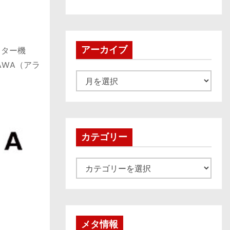
アーカイブ
スター機
AWA（アラ
ア
ー
カ
イ
ブ
カテゴリー
カ
テ
ゴ
リ
ー
メタ情報